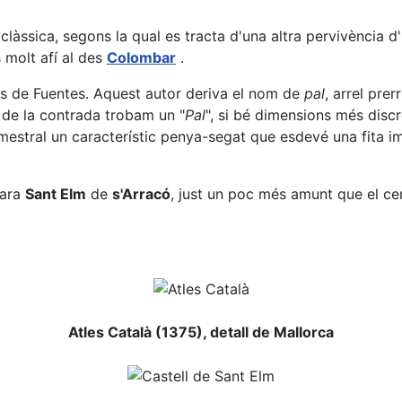
clàssica, segons la qual es tracta d'una altra pervivència d'
 molt afí al des
Colombar
.
és de Fuentes. Aquest autor deriva el nom de
pal
, arrel pre
 de la contrada trobam un "
Pal
", si bé dimensions més dis
 mestral un característic penya-segat que esdevé una fita i
para
Sant Elm
de
s'Arracó
, just un poc més amunt que el c
Atles Català (1375), detall de Mallorca