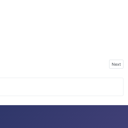
Next art
Next