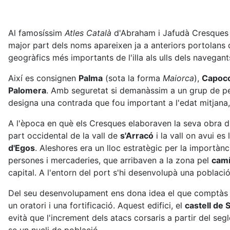
Al famosíssim
Atles Català
d'Abraham i Jafudà Cresques d
major part dels noms apareixen ja a anteriors portolans
geogràfics més importants de l'illa als ulls dels navegants
Així es consignen
Palma
(sota la forma
Maiorca
),
Capoc
Palomera
. Amb seguretat si demanàssim a un grup de pe
designa una contrada que fou important a l'edat mitjana, 
A l'època en què els Cresques elaboraven la seva obra d
part occidental de la vall de
s'Arracó
i la vall on avui es 
d'Egos
. Aleshores era un lloc estratègic per la importànci
persones i mercaderies, que arribaven a la zona pel
camí
capital. A l'entorn del port s'hi desenvolupà una població
Del seu desenvolupament ens dona idea el que comptàs amb
un oratori i una fortificació. Aquest edifici, el
castell de 
evità que l'increment dels atacs corsaris a partir del se