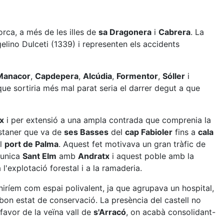
rca, a més de les illes de
sa Dragonera
i
Cabrera
. La
lino Dulceti (1339) i representen els accidents
 Manacor
,
Capdepera
,
Alcúdia
,
Formentor
,
Sóller
i
e sortiria més mal parat seria el darrer degut a que
x
i per extensió a una ampla contrada que comprenia la
ostaner que va de
ses Basses
del
cap Fabioler
fins a
cala
al
port de Palma
. Aquest fet motivava un gran tràfic de
munica
Sant Elm
amb
Andratx
i aquest poble amb la
l'explotació forestal i a la ramaderia.
iríem com espai polivalent, ja que agrupava un hospital,
t bon estat de conservació. La presència del castell no
 favor de la veïna vall de
s'Arracó
, on acabà consolidant-