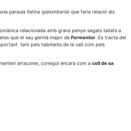
una paraula llatina (
palumbaria
) que faria relació als
rromànica relacionada amb grans penya-segats tallats a
cretes que el seu germà major de
Formentor
. Es tracta del
mportant tant pels habitants de la vall com pels
ementeri arraconer, conegut encara com a
coll de sa