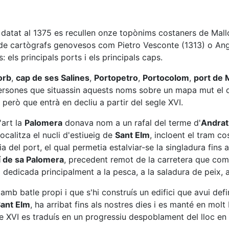
atat al 1375 es recullen onze topònims costaners de Mallo
 de cartògrafs genovesos com Pietro Vesconte (1313) o Ange
: els principals ports i els principals caps.
orb
,
cap de ses Salines
,
Portopetro
,
Portocolom
,
port de
rsones que situassin aquests noms sobre un mapa mut el qu
però que entrà en decliu a partir del segle XVI.
'art la
Palomera
donava nom a un rafal del terme d'
Andrat
localitza el nucli d'estiueig de
Sant Elm
, incloent el tram c
a del port, el qual permetia estalviar-se la singladura fins 
 de sa Palomera
, precedent remot de la carretera que co
 dedicada principalment a la pesca, a la saladura de peix, a 
 batle propi i que s'hi construís un edifici que avui defin
Sant Elm
, ha arribat fins als nostres dies i es manté en mol
gle XVI es traduís en un progressiu despoblament del lloc en