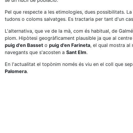
se un nucli de població.
Pel que respecte a les etimologies, dues possibilitats. La 
tudons o coloms salvatges. Es tractaria per tant d'un cas
L'alternativa, que ve de la mà, com és habitual, de Galm
plom. Hipòtesi geogràficament plausible ja que al centre
puig d'en Basset
o
puig d'en Farineta
, el qual mostra al
navegants que s'acosten a
Sant Elm
.
En l'actualitat el topònim només és viu en el coll que se
Palomera
.