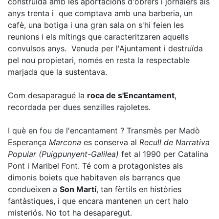
construïda amb les aportacions d'obrers i jornalers als
anys trenta i que comptava amb una barberia, un
cafè, una botiga i una gran sala on s'hi feien les
reunions i els mítings que caracteritzaren aquells
convulsos anys. Venuda per l'Ajuntament i destruïda
pel nou propietari, només en resta la respectable
marjada que la sustentava.
Com desaparagué la
roca de s'Encantament
,
recordada per dues senzilles rajoletes.
I què en fou de l'encantament ? Transmès per Madò
Esperança
Marcona
es conserva al
Recull de Narrativa
Popular (Puigpunyent-Galilea)
fet al 1990 per Catalina
Pont i Maribel Font. Té com a protagonistes als
dimonis boiets que habitaven els barrancs que
condueixen a
Son Martí
, tan fèrtils en històries
fantàstiques, i que encara mantenen un cert halo
misteriós. No tot ha desaparegut.