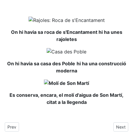
On hi havia sa roca de s'Encantament hi ha unes
rajoletes
On hi havia sa casa des Poble
hi ha una construcció
moderna
Es conserva, encara, el molí d'aigua de Son Martí,
citat a la llegenda
Previous article: Riu, riuet, riuetó
Next art
Prev
Next