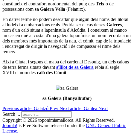
constitueix el contrafort nordoriental del puig des
Teix
o de
possessions com
sa Galera Vella
(Felanitx).
En darrer terme no podem descartar que algun dels noms del litoral
al.ludeixi a embarcacions reals. Podria ser el cas de
ses Galeres
,
nom d'un caló situat a lapenínsula d'Alcúdia. I coneixem al manco
un cas en què al costat d'una galera toponímica un nom recorda a un
dels membres més importants de la nau, el còmit, cap de la tripulació
i encarregat de dirigir la navegació i de compassar el ritme dels
remers.
Així a Ciutat i segons el mapa del cardenal Despuig, un dels calons
de terra ferma situats davant
s'Illot de sa Galera
rebia al segle
XVIII el nom des
caló des Còmit
.
sa Galera (Banyalbufar)
Previous article: Galatzó
Prev
Next article: Galilea
Next
Search ...
Copyright © 2026 toponimiamallorca. All Rights Reserved.
Joomla!
is Free Software released under the
GNU General Public
License.