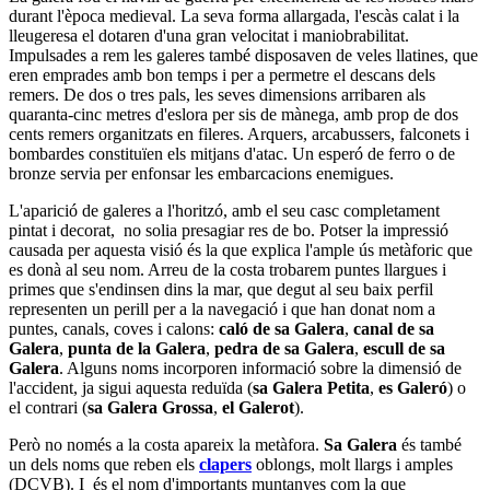
durant l'època medieval. La seva forma allargada, l'escàs calat i la
lleugeresa el dotaren d'una gran velocitat i maniobrabilitat.
Impulsades a rem les galeres també disposaven de veles llatines, que
eren emprades amb bon temps i per a permetre el descans dels
remers. De dos o tres pals, les seves dimensions arribaren als
quaranta-cinc metres d'eslora per sis de mànega, amb prop de dos
cents remers organitzats en fileres. Arquers, arcabussers, falconets i
bombardes constituïen els mitjans d'atac. Un esperó de ferro o de
bronze servia per enfonsar les embarcacions enemigues.
L'aparició de galeres a l'horitzó, amb el seu casc completament
pintat i decorat, no solia presagiar res de bo. Potser la impressió
causada per aquesta visió és la que explica l'ample ús metàforic que
es donà al seu nom. Arreu de la costa trobarem puntes llargues i
primes que s'endinsen dins la mar, que degut al seu baix perfil
representen un perill per a la navegació i que han donat nom a
puntes, canals, coves i calons:
caló de sa Galera
,
canal de sa
Galera
,
punta de la Galera
,
pedra de sa Galera
,
escull de sa
Galera
. Alguns noms incorporen informació sobre la dimensió de
l'accident, ja sigui aquesta reduïda (
sa Galera Petita
,
es Galeró
) o
el contrari (
sa Galera Grossa
,
el Galerot
).
Però no només a la costa apareix la metàfora.
Sa Galera
és també
un dels noms que reben els
clapers
oblongs, molt llargs i amples
(DCVB). I és el nom d'importants muntanyes com la que