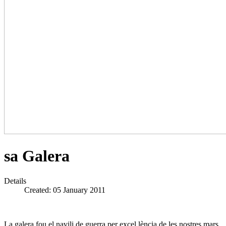
sa Galera
Details
Created: 05 January 2011
La galera fou el navili de guerra per excel.lència de les nostres mars