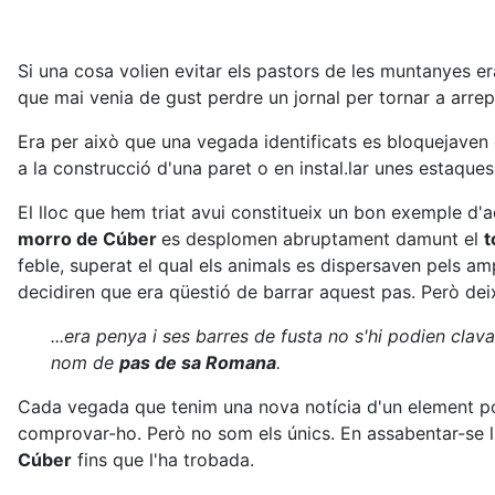
Si una cosa volien evitar els pastors de les muntanyes e
que mai venia de gust perdre un jornal per tornar a arrep
Era per això que una vegada identificats es bloquejaven 
a la construcció d'una paret o en instal.lar unes estaques 
El lloc que hem triat avui constitueix un bon exemple d'
morro de Cúber
es desplomen abruptament damunt el
t
feble, superat el qual els animals es dispersaven pels a
decidiren que era qüestió de barrar aquest pas. Però deix
...era penya i ses barres de fusta no s'hi podien clav
nom de
pas de sa Romana
.
Cada vegada que tenim una nova notícia d'un element poc
comprovar-ho. Però no som els únics. En assabentar-se 
Cúber
fins que l'ha trobada.