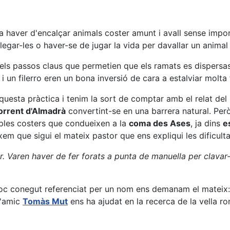
ra haver d'encalçar animals coster amunt i avall sense impor
legar-les o haver-se de jugar la vida per davallar un anima
els passos claus que permetien que els ramats es dispersas
i un filerro eren un bona inversió de cara a estalviar molta 
aquesta pràctica i tenim la sort de comptar amb el relat de
orrent d'Almadrà
convertint-se en una barrera natural. Però
mples costers que condueixen a la
coma des Ases
, ja dins
e
em que sigui el mateix pastor que ens expliqui les dificult
ar. Varen haver de fer forats a punta de manuella per clavar-
 conegut referenciat per un nom ens demanam el mateix: hi
l'amic
Tomàs Mut
ens ha ajudat en la recerca de la vella r