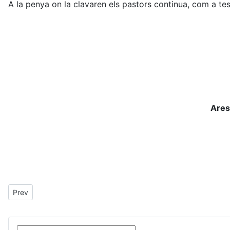
A la penya on la clavaren els pastors continua, com a tes
Ares
Previous article: Pas
Prev