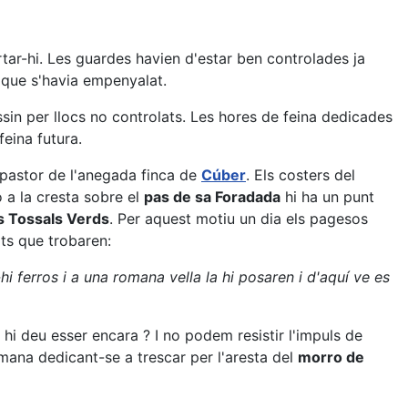
tar-hi. Les guardes havien d'estar ben controlades ja
l que s'havia empenyalat.
sin per llocs no controlats. Les hores de feina dedicades
feina futura.
l pastor de l'anegada finca de
Cúber
. Els costers del
 a la cresta sobre el
pas de sa Foradada
hi ha un punt
s Tossals Verds
. Per aquest motiu un dia els pagesos
ats que trobaren:
hi ferros i a una romana vella la hi posaren i d'aquí ve es
 deu esser encara ? I no podem resistir l'impuls de
omana dedicant-se a trescar per l'aresta del
morro de