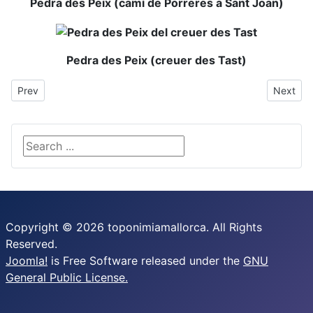
Pedra des Peix (camí de Porreres a Sant Joan)
Pedra des Peix (creuer des Tast)
Previous article: ses Passadores
Next art
Prev
Next
Search ...
Copyright © 2026 toponimiamallorca. All Rights
Reserved.
Joomla!
is Free Software released under the
GNU
General Public License.