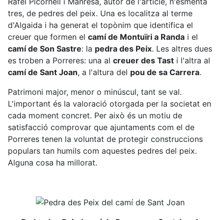
Rafel Picornell i Manresa, autor de l'article, n'esmenta
tres, de pedres del peix. Una es localitza al terme
d'Algaida i ha generat el topònim que identifica el
creuer que formen el
camí de Montuïri a Randa
i el
camí de Son Sastre
: la
pedra des Peix
. Les altres dues
es troben a Porreres: una al
creuer des Tast
i l'altra al
camí de Sant Joan
, a l'altura del
pou de sa Carrera
.
Patrimoni major, menor o minúscul, tant se val.
L'important és la valoració otorgada per la societat en
cada moment concret. Per això és un motiu de
satisfacció comprovar que ajuntaments com el de
Porreres tenen la voluntat de protegir construccions
populars tan humils com aquestes pedres del peix.
Alguna cosa ha millorat.