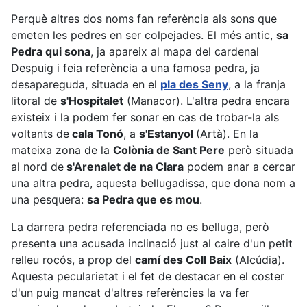
Perquè altres dos noms fan referència als sons que
emeten les pedres en ser colpejades. El més antic,
sa
Pedra qui sona
, ja apareix al mapa del cardenal
Despuig i feia referència a una famosa pedra, ja
desapareguda, situada en el
pla des Seny
, a la franja
litoral de
s'Hospitalet
(Manacor). L'altra pedra encara
existeix i la podem fer sonar en cas de trobar-la als
voltants de
cala Tonó
, a
s'Estanyol
(Artà). En la
mateixa zona de la
Colònia de Sant Pere
però situada
al nord de
s'Arenalet de na Clara
podem anar a cercar
una altra pedra, aquesta bellugadissa, que dona nom a
una pesquera:
sa Pedra que es mou
.
La darrera pedra referenciada no es belluga, però
presenta una acusada inclinació just al caire d'un petit
relleu rocós, a prop del
camí des Coll Baix
(Alcúdia).
Aquesta pecularietat i el fet de destacar en el coster
d'un puig mancat d'altres referències la va fer