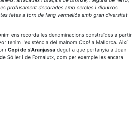
nells, arracades i braçals de bronze, i alguns de ferro;
etes profusament decorades amb cercles i dibuixos
etes fetes a torn de fang vermellós amb gran diversitat
ònim ens recorda les denominacions construïdes a partir
avor tenim l'existència del malnom
Copi
a Mallorca. Així
 com
Copi de s'Aranjassa
degut a que pertanyia a Joan
de Sóller i de Fornalutx, com per exemple les encara