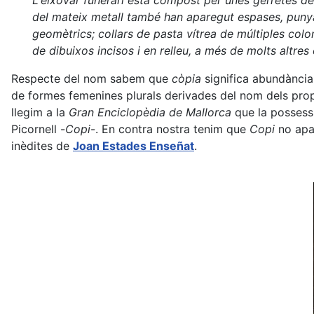
L'eixovar funerari està compost per unes gerretes de 
del mateix metall també han aparegut espases, punya
geomètrics; collars de pasta vítrea de múltiples colo
de dibuixos incisos i en relleu, a més de molts altres 
Respecte del nom sabem que
còpia
significa abundància
de formes femenines plurals derivades del nom dels propi
llegim a la
Gran Enciclopèdia de Mallorca
que la possess
Picornell -
Copi
-. En contra nostra tenim que
Copi
no apar
inèdites de
Joan Estades Enseñat
.