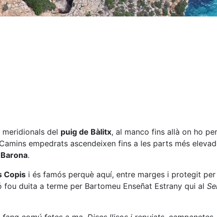
 meridionals del
puig de Bàlitx
, al manco fins allà on ho p
 Camins empedrats ascendeixen fins a les parts més elevade
 Barona
.
 Copis
i és famós perquè aquí, entre marges i protegit per 
ó fou duita a terme per Bartomeu Enseñat Estrany qui al
Se