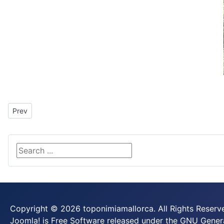
Previous article: Copa d'Or
Prev
Search ...
Copyright © 2026 toponimiamallorca. All Rights Reserv
Joomla!
is Free Software released under the
GNU General