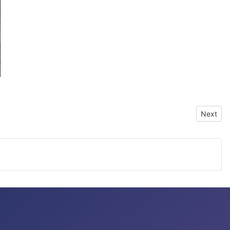
Next arti
Next