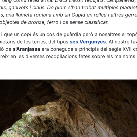
fang comú fetes a ma. Discs llisos i repujats, campanetes, a
ls, ganivets i claus. De plom s'han trobat múltiples plaqu
rs, una llumeta romana amb un Cupid en relleu i altres gerr
objectes de bronze, ferro i os sense classificar.
 i que un
copi
és un cos de guàrdia però a nosaltres el top
etaris de les terres, del tipus
ses Vergunyes
. Al nostre f
ió de
s'Aranjassa
era coneguda a principis del segle XVII
eix en les diverses recopilacions fetes sobre els malnoms 