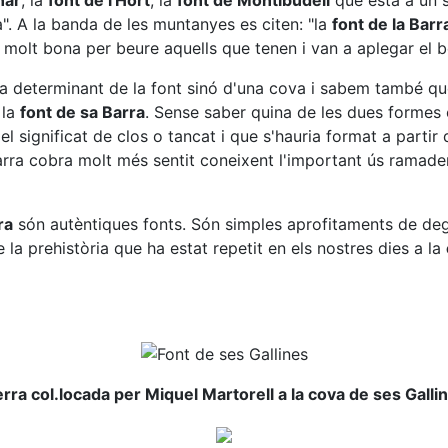
nar
, la
font de l'Hort
, la
font de Montibudell
que està a un s
a". A la banda de les muntanyes es citen: "la
font de la Barr
a molt bona per beure aquells que tenen i van a aplegar el be
 determinant de la font sinó d'una cova i sabem també que
 la
font de sa Barra
. Sense saber quina de les dues formes
el significat de clos o tancat i que s'hauria format a parti
rra cobra molt més sentit coneixent l'important ús ramade
ra
són autèntiques fonts. Són simples aprofitaments de dego
 la prehistòria que ha estat repetit en els nostres dies a la
rra col.locada per Miquel Martorell a la cova de ses Galli