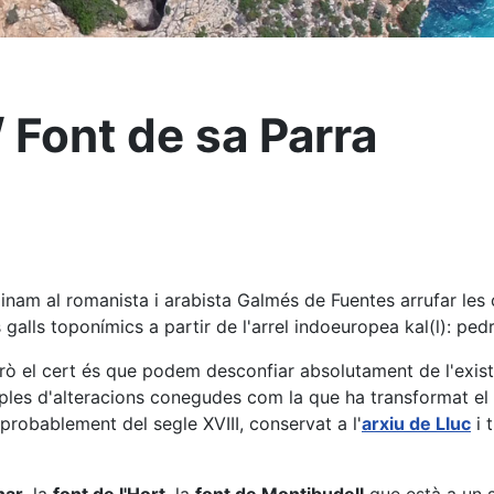
/ Font de sa Parra
nam al romanista i arabista Galmés de Fuentes arrufar les c
galls toponímics a partir de l'arrel indoeuropea kal(l): pedr
 el cert és que podem desconfiar absolutament de l'existè
mples d'alteracions conegudes com la que ha transformat el
robablement del segle XVIII, conservat a l'
arxiu de Lluc
i 