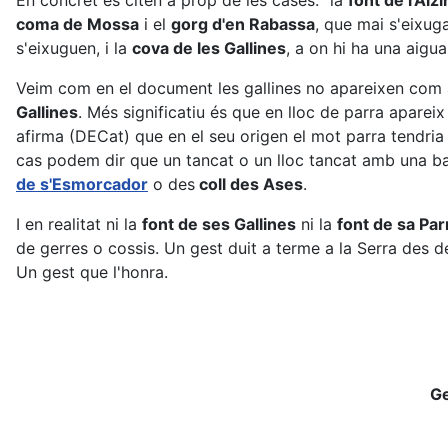
En concret es citen a prop de les cases: "la
font de l'Alzi
coma de Mossa
i el
gorg d'en Rabassa
, que mai s'eixug
s'eixuguen, i la
cova de les Gallines
, a on hi ha una aigu
Veim com en el document les gallines no apareixen com a
Gallines
. Més significatiu és que en lloc de parra apareix
afirma (DECat) que en el seu origen el mot parra tendria 
cas podem dir que un tancat o un lloc tancat amb una ba
de s'Esmorcador
o des
coll des Ases
.
I en realitat ni la
font de ses Gallines
ni la
font de sa Par
de gerres o cossis. Un gest duit a terme a la Serra des de
Un gest que l'honra.
Ge