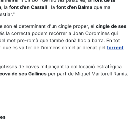
ementer molt bo i de moltes pastures, la
font de la
a
, la
font d'en Castell
i la
font d'en Balma
que mai
stiar."
 són el determinant d'un cingle proper, el
cingle de ses
 és la correcta podem recórrer a Joan Coromines qui
r del mot pre-romà que també donà lloc a barra. En tot
r que es va fer de l'immens comellar drenat pel
torrent
tissos de coves mitjançant la col.locació estratègica
cova de ses Gallines
per part de Miquel Martorell Ramis.
nes