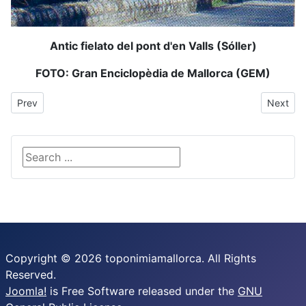
Antic fielato del pont d'en Valls (Sóller)
FOTO: Gran Enciclopèdia de Mallorca (GEM)
Previous article: Font d'en Quelet
Next arti
Prev
Next
Search ...
Copyright © 2026 toponimiamallorca. All Rights
Reserved.
Joomla!
is Free Software released under the
GNU