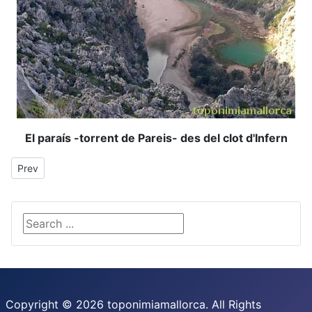
El paraís -torrent de Pareis- des del clot d'Infern
Previous article: Illetes
Prev
Search ...
Copyright © 2026 toponimiamallorca. All Rights