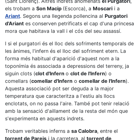
(Sant Llorenç). Altres indrets anomenats
el Purgatori
,
els trobam a
Son Macip
(Escorca), a
Moscari
i a
Ariant
. Segons una llegenda pollencina al
Purgatori
d'Ariant
es conserven petrificats el cap d'una princesa
mora que habitava la vall i el cós del seu assassí.
I si el purgatori és el lloc dels sofriments temporals de
les ànimes, l'infern és el lloc del sofriment etern. La
forma més habitual d'aparició d'aquest nom a la
toponímia és associada a depressions del terreny, ja
siguin clots (
clot d'Infern
o
clot de l'Infern
) o
comellars (
comellar d'Infern
o
comellar de l'Infern
).
Aquesta associació pot ser deguda a la major
temperatura que caracteritza a l'estiu als llocs
enclotats, on no passa l'aire. També pot tenir relació
amb la sensació d'aillament de la resta del món que
s'experimenta en aquests indrets.
Trobam veritables inferns a
sa Calobra
, entre el
torrent de Pareis
i la carretera, al
torrent de