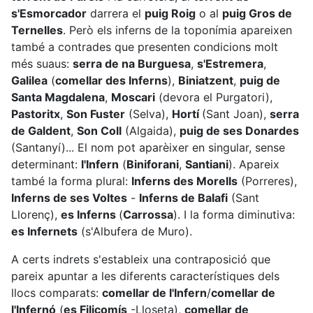
s'Esmorcador
darrera el
puig Roig
o al
puig Gros de
Ternelles
. Però els inferns de la toponímia apareixen
també a contrades que presenten condicions molt
més suaus:
serra de na Burguesa
,
s'Estremera
,
Galilea
(
comellar des Inferns
),
Biniatzent
,
puig de
Santa Magdalena
,
Moscari
(devora el Purgatori),
Pastoritx
,
Son Fuster
(Selva),
Hortí
(Sant Joan),
serra
de Galdent
,
Son Coll
(Algaida),
puig de ses Donardes
(Santanyí)... El nom pot aparèixer en singular, sense
determinant:
l'Infern
(
Biniforani
,
Santiani
). Apareix
també la forma plural:
Inferns des Morells
(Porreres),
Inferns de ses Voltes
-
Inferns de Balafi
(Sant
Llorenç),
es Inferns
(
Carrossa
). I la forma diminutiva:
es Infernets
(s'Albufera de Muro).
A certs indrets s'estableix una contraposició que
pareix apuntar a les diferents característiques dels
llocs comparats:
comellar de l'Infern
/
comellar de
l'Infernó
(
es Filicomís
-Lloseta),
comellar de