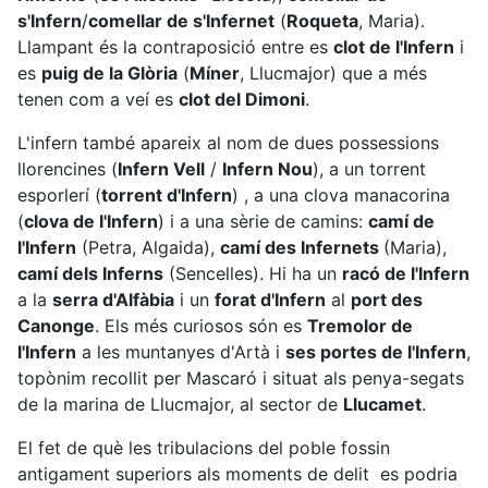
s'Infern
/
comellar de s'Infernet
(
Roqueta
, Maria).
Llampant és la contraposició entre es
clot de l'Infern
i
es
puig de la Glòria
(
Míner
, Llucmajor) que a més
tenen com a veí es
clot del Dimoni
.
L'infern també apareix al nom de dues possessions
llorencines (
Infern Vell
/
Infern Nou
), a un torrent
esporlerí (
torrent d'Infern
) , a una clova manacorina
(
clova de l'Infern
) i a una sèrie de camins:
camí de
l'Infern
(Petra, Algaida),
camí des Infernets
(Maria),
camí dels Inferns
(Sencelles). Hi ha un
racó de l'Infern
a la
serra d'Alfàbia
i un
forat d'Infern
al
port des
Canonge
. Els més curiosos són es
Tremolor de
l'Infern
a les muntanyes d'Artà i
ses portes de l'Infern
,
topònim recollit per Mascaró i situat als penya-segats
de la marina de Llucmajor, al sector de
Llucamet
.
El fet de què les tribulacions del poble fossin
antigament superiors als moments de delit es podria