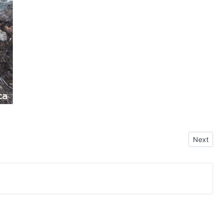
Next arti
Next