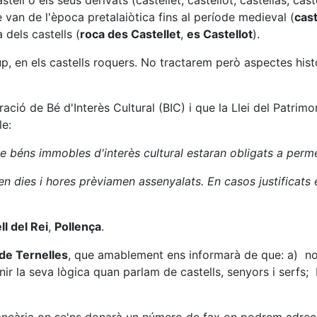
ll o els seus derivats (castellet, castellot, castellàs, caste
an de l'època pretalaiòtica fins al període medieval (
cas
dels castells (
roca des Castellet
,
es Castellot
).
p, en els castells roquers. No tractarem però aspectes hist
ació de Bé d'Interès Cultural (BIC) i que la Llei del Patrimo
le:
s de béns immobles d'interès cultural estaran obligats a perm
 en dies i hores prèviamen assenyalats. En casos justificats
ll del Rei
,
Pollença
.
 de Ternelles
, que amablement ens informarà de que: a) no é
ir la seva lògica quan parlam de castells, senyors i serfs; 