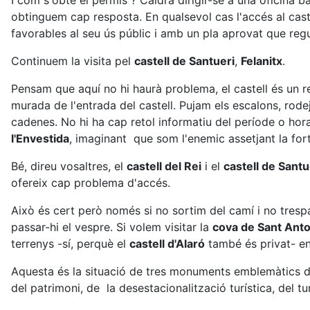
I com s'obté el permís ? Caldrà dirigir-se a una oficina
obtinguem cap resposta. En qualsevol cas l'accés al caste
favorables al seu ús públic i amb un pla aprovat que reg
Continuem la visita pel
castell de Santueri
,
Felanitx
.
Pensam que aquí no hi haurà problema, el castell és un rec
murada de l'entrada del castell. Pujam els escalons, rode
cadenes. No hi ha cap retol informatiu del període o horar
l'Envestida
, imaginant que som l'enemic assetjant la fort
Bé, direu vosaltres, el
castell del Rei
i el
castell de Santu
ofereix cap problema d'accés.
Això és cert però només si no sortim del camí i no trespa
passar-hi el vespre. Si volem visitar la
cova de Sant Anto
terrenys -sí, perquè el
castell d'Alaró
també és privat- ens
Aquesta és la situació de tres monuments emblemàtics de
del patrimoni, de la desestacionalització turística, del tur