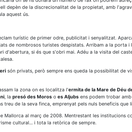
 bancària on se'ns donarà un número de fax on podrem adreç
ll depèn de la discrecionalitat de la propietat, amb l'agra
ula aquest ús.
lam turístic de primer odre, publicitat i senyalitzat. Aparc
jats de nombrosos turistes despistats. Arribam a la porta i
i d'abertura, si és que s'obri mai. Adéu a la visita del cast
alesa.
eri
són privats, però sempre ens queda la possibilitat de vi
ssam la zona on es localitza l'
ermita de la Mare de Déu de
ni
, la
presó des Moros
o
es Aljubs
ens podem trobar amb l
 treu de la seva finca, emprenyat pels nuls beneficis que li a
 Mallorca al març de 2008. Mentrestant les institucions co
isme cultural... i tota la retòrica de sempre.