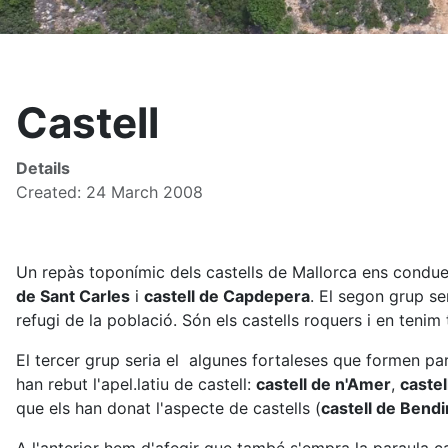
Castell
Details
Created: 24 March 2008
Un repàs toponímic dels castells de Mallorca ens condueix
de Sant Carles
i
castell de Capdepera
. El segon grup se
refugi de la població. Són els castells roquers i en tenim 
El tercer grup seria el algunes fortaleses que formen par
han rebut l'apel.latiu de castell:
castell de n'Amer
,
castel
que els han donat l'aspecte de castells (
castell de Bendi