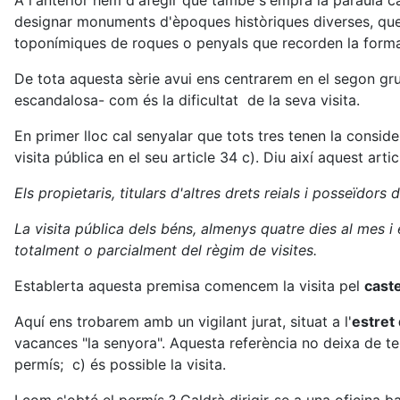
A l'anterior hem d'afegir que també s'empra la paraula caste
designar monuments d'èpoques històriques diverses, que v
toponímiques de roques o penyals que recorden la forma 
De tota aquesta sèrie avui ens centrarem en el segon gru
escandalosa- com és la dificultat de la seva visita.
En primer lloc cal senyalar que tots tres tenen la consider
visita pública en el seu article 34 c). Diu així aquest artic
Els propietaris, titulars d'altres drets reials i posseïdor
La visita pública dels béns, almenys quatre dies al mes i
totalment o parcialment del règim de visites.
Establerta aquesta premisa comencem la visita pel
caste
Aquí ens trobarem amb un vigilant jurat, situat a l'
estret
vacances "la senyora". Aquesta referència no deixa de ten
permís; c) és possible la visita.