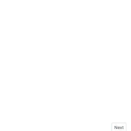
Next arti
Next