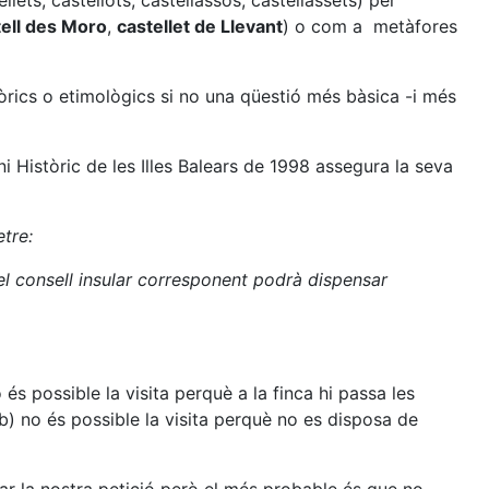
llets, castellots, castellassos, castellassets) per
tell des Moro
,
castellet de Llevant
) o com a metàfores
òrics o etimològics si no una qüestió més bàsica -i més
ni Històric de les Illes Balears de 1998 assegura la seva
etre:
 el consell insular corresponent podrà dispensar
s possible la visita perquè a la finca hi passa les
b) no és possible la visita perquè no es disposa de