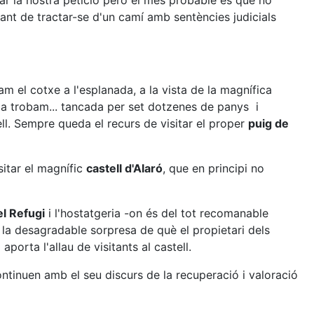
ar la nostra petició però el més probable és que no
vant de tractar-se d'un camí amb sentències judicials
am el cotxe a l'esplanada, a la vista de la magnífica
 la trobam... tancada per set dotzenes de panys i
ell. Sempre queda el recurs de visitar el proper
puig de
sitar el magnífic
castell d'Alaró
, que en principi no
l Refugi
i l'hostatgeria -on és del tot recomanable
a desagradable sorpresa de què el propietari dels
porta l'allau de visitants al castell.
ntinuen amb el seu discurs de la recuperació i valoració