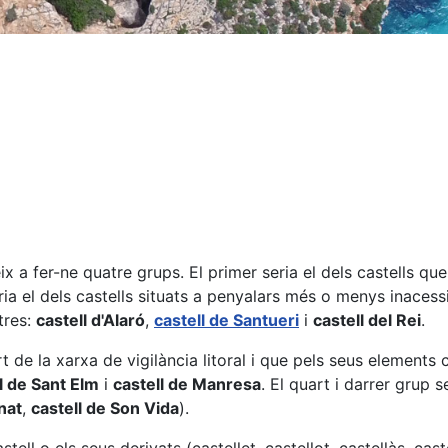
 a fer-ne quatre grups. El primer seria el dels castells qu
ria el dels castells situats a penyalars més o menys inaces
tres:
castell d'Alaró
,
castell de Santueri
i
castell del Rei
.
t de la xarxa de vigilància litoral i que pels seus element
l de Sant Elm
i
castell de Manresa
. El quart i darrer grup
nat
,
castell de Son Vida
).