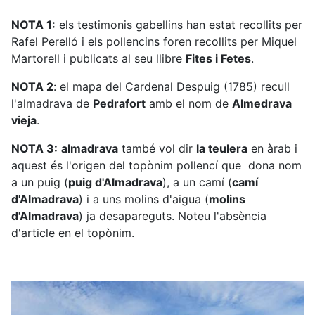
NOTA 1:
els testimonis gabellins han estat recollits per
Rafel Perelló i els pollencins foren recollits per Miquel
Martorell i publicats al seu llibre
Fites i Fetes
.
NOTA 2
: el mapa del Cardenal Despuig (1785) recull
l'almadrava de
Pedrafort
amb el nom de
Almedrava
vieja
.
NOTA 3:
almadrava
també vol dir
la teulera
en àrab i
aquest és l'origen del topònim pollencí que dona nom
a un puig (
puig d'Almadrava
), a un camí (
camí
d'Almadrava
) i a uns molins d'aigua (
molins
d'Almadrava
) ja desapareguts. Noteu l'absència
d'article en el topònim.