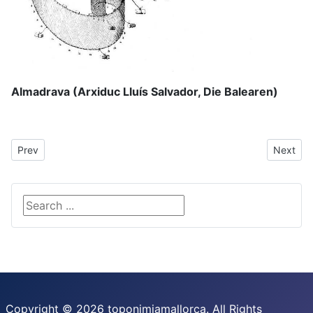
Almadrava (Arxiduc Lluís Salvador, Die Balearen)
Previous article: Anglès, Anglesos
Next arti
Prev
Next
Search ...
Copyright © 2026 toponimiamallorca. All Rights