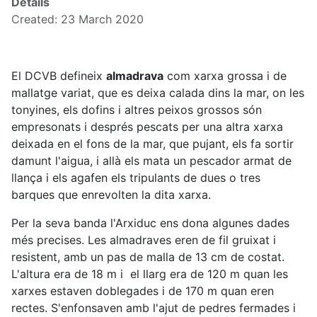
Details
Created: 23 March 2020
El DCVB defineix
almadrava
com xarxa grossa i de
mallatge variat, que es deixa calada dins la mar, on les
tonyines, els dofins i altres peixos grossos són
empresonats i després pescats per una altra xarxa
deixada en el fons de la mar, que pujant, els fa sortir
damunt l'aigua, i allà els mata un pescador armat de
llança i els agafen els tripulants de dues o tres
barques que enrevolten la dita xarxa.
Per la seva banda l'Arxiduc ens dona algunes dades
més precises. Les almadraves eren de fil gruixat i
resistent, amb un pas de malla de 13 cm de costat.
L'altura era de 18 m i el llarg era de 120 m quan les
xarxes estaven doblegades i de 170 m quan eren
rectes. S'enfonsaven amb l'ajut de pedres fermades i