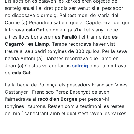
Els llocs on es calaven les xarxes eren objecte de
sorteig anual i el dret podia ser venut si el pescador
no disposava d'ormeig. Pel testimoni de Maria del
Carme (a) Perandreu sabem que a Capdepera del qui
li tocava
cala Gat
en deien "ja s'ha fet s'any" i que
altres llocs bons eren
es Faralló
i el tram entre
es
Cagarró
i
es Llamp
. També recordava haver vist
treure al seu padrí tonyines de 300 quilos. Per la seva
banda Antoni (a) Llabates recordava que l'amo en
Joan (a) Castus va agafar un
salroig
dins l'almadrava
de
cala Gat
.
I a la badia de Pollença els pescadors Francisco Vives
Castanyer i Francisco Pérez Ensenyat calaven
l'almadrava al
racó d'en Borges
per pescar-hi
tonyines i taurons. Resten com a testimoni les restes
del molí cabestrant amb el qual s'estiraven les xarxes.