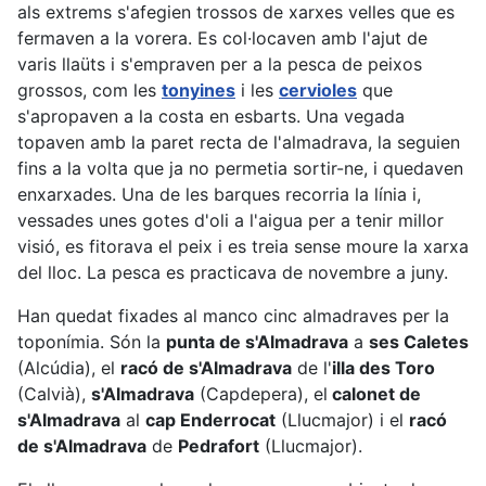
als extrems s'afegien trossos de xarxes velles que es
fermaven a la vorera. Es col·locaven amb l'ajut de
varis llaüts i s'empraven per a la pesca de peixos
grossos, com les
tonyines
i les
cervioles
que
s'apropaven a la costa en esbarts. Una vegada
topaven amb la paret recta de l'almadrava, la seguien
fins a la volta que ja no permetia sortir-ne, i quedaven
enxarxades. Una de les barques recorria la línia i,
vessades unes gotes d'oli a l'aigua per a tenir millor
visió, es fitorava el peix i es treia sense moure la xarxa
del lloc. La pesca es practicava de novembre a juny.
Han quedat fixades al manco cinc almadraves per la
toponímia. Són la
punta de s'Almadrava
a
ses Caletes
(Alcúdia), el
racó de s'Almadrava
de l'
illa des Toro
(Calvià),
s'Almadrava
(Capdepera), el
calonet de
s'Almadrava
al
cap Enderrocat
(Llucmajor) i el
racó
de s'Almadrava
de
Pedrafort
(Llucmajor).