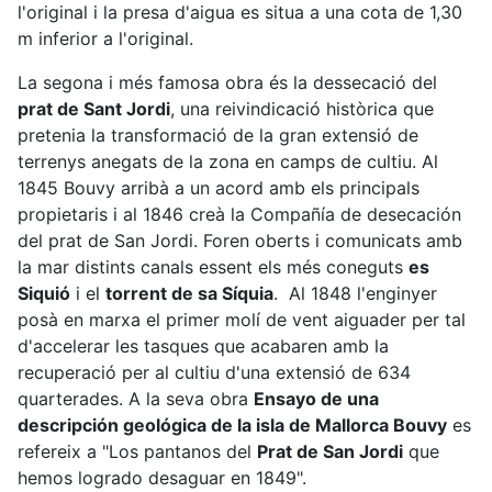
l'original i la presa d'aigua es situa a una cota de 1,30
m inferior a l'original.
La segona i més famosa obra és la dessecació del
prat de Sant Jordi
, una reivindicació històrica que
pretenia la transformació de la gran extensió de
terrenys anegats de la zona en camps de cultiu. Al
1845 Bouvy arribà a un acord amb els principals
propietaris i al 1846 creà la Compañía de desecación
del prat de San Jordi. Foren oberts i comunicats amb
la mar distints canals essent els més coneguts
es
Siquió
i el
torrent de sa Síquia
. Al 1848 l'enginyer
posà en marxa el primer molí de vent aiguader per tal
d'accelerar les tasques que acabaren amb la
recuperació per al cultiu d'una extensió de 634
quarterades. A la seva obra
Ensayo de una
descripción geológica de la isla de Mallorca Bouvy
es
refereix a "Los pantanos del
Prat de San Jordi
que
hemos logrado desaguar en 1849".