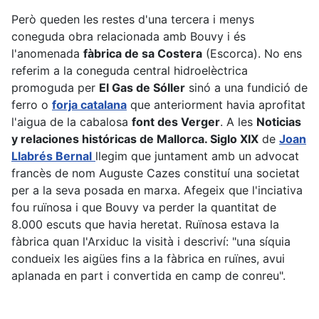
Però queden les restes d'una tercera i menys
coneguda obra relacionada amb Bouvy i és
l'anomenada
fàbrica de sa Costera
(Escorca). No ens
referim a la coneguda central hidroelèctrica
promoguda per
El Gas de Sóller
sinó a una fundició de
ferro o
forja catalana
que anteriorment havia aprofitat
l'aigua de la cabalosa
font des Verger
. A les
Noticias
y relaciones históricas de Mallorca. Siglo XIX
de
Joan
Llabrés Bernal
llegim que juntament amb un advocat
francès de nom Auguste Cazes constituí una societat
per a la seva posada en marxa. Afegeix que l'inciativa
fou ruïnosa i que Bouvy va perder la quantitat de
8.000 escuts que havia heretat. Ruïnosa estava la
fàbrica quan l'Arxiduc la visità i descriví: "una síquia
condueix les aigües fins a la fàbrica en ruïnes, avui
aplanada en part i convertida en camp de conreu".