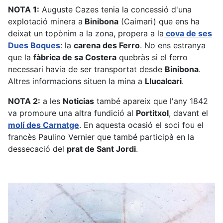
NOTA 1:
Auguste Cazes tenia la concessió d'una
explotació minera a
Binibona
(Caimari) que ens ha
deixat un topònim a la zona, propera a la
cova de ses
Dues Boques
: la
carena des Ferro
. No ens estranya
que la
fàbrica de sa Costera
quebràs si el ferro
necessari havia de ser transportat desde
Binibona
.
Altres informacions situen la mina a
Llucalcari
.
NOTA 2:
a les
Noticias
també apareix que l'any 1842
va promoure una altra fundició al
Portitxol
, davant el
molí des Carnatge
. En aquesta ocasió el soci fou el
francès Paulino Vernier que també participà en la
dessecació del
prat de Sant Jordi
.