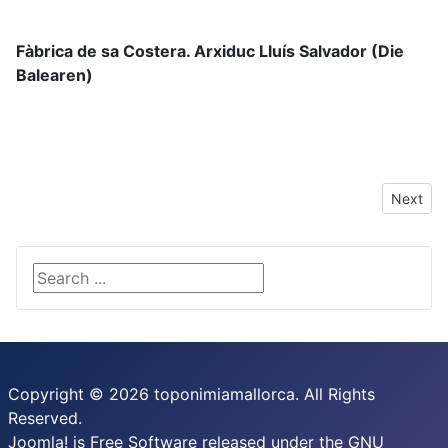
Fàbrica de sa Costera. Arxiduc Lluís Salvador (Die
Balearen)
Next arti
Next
Search ...
Copyright © 2026 toponimiamallorca. All Rights
Reserved.
Joomla!
is Free Software released under the
GNU