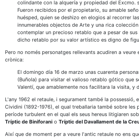
colindante con la alquería y propiedad del Excmo.
Fueron recibidos por el propietario, su amable seño
huésped, quien se deshizo en elogios al recorrer las
innumerables objectos de Arte y una rica colección 
contemplar un precioso retablo que a pesar de sus
dicho retablo por su valor artístico es digno de fi
Pero no només personatges rellevants acudiren a veure e
crònica:
El domingo día 16 de marzo unas cuarenta personas, 
(Buñola) para visitar el valioso retablo gótico que 
Valentí, que amablemente nos facilitara la visita, y
L'any 1962 el retaule, i segurament també la possessió, 
Cividini (1892-1976), el qual treballaria també sobre le
període turbulent en el qual els seus hereus litigiaren 
Tríptic de Biniforani
o
Tríptic del Davallament de la Cre
Així que de moment per a veure l'antic retaule no ens q