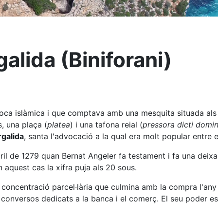
alida (Biniforani)
poca islàmica i que comptava amb una mesquita situada al
, una plaça (
platea
) i una tafona reial (
pressora dicti domin
rgalida
, santa l'advocació a la qual era molt popular entre 
abril de 1279 quan Bernat Angeler fa testament i fa una dei
 aquest cas la xifra puja als 20 sous.
 concentració parcel·lària que culmina amb la compra l'an
 conversos dedicats a la banca i el comerç. El seu poder e