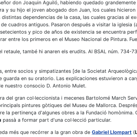
 señor don Joaquin Aguiló, habiendo quedado grandemente e
ra y su hijo el joven abogado don Juan, los cuales hicieron 
 distintas dependencias de la casa, las cuales gracias al ex
de cuadros antiguos. Pasaron después a visitar la iglesia (
 setecientos y pico de años de existencia se encuentra pe
gurar entre los primeros en el Museo Nacional de Pintura. 
l retaule, també hi anaren els erudits. Al BSAL núm. 734-7
entre socios y simpatizantes [de la Societat Arqueològica 
se guarda en su oratorio. Las explicaciones estuvieron a ca
 de nuestro consocio D. Antonio Mulet.
era del gran col·leccionista i mecenes Bartolomé March Ser
s principals pintures gòtiques del Museu de Mallorca. Despr
sobre la pertinença d'algunes obres a la Fundació homònima
u
passà a formar part d'una col·lecció particular.
ueda més que recórrer a la gran obra de
Gabriel Llompart
(