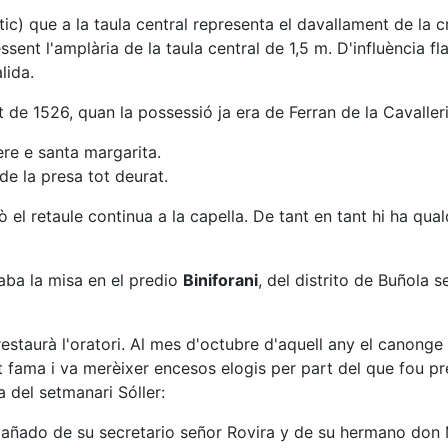
ptic) que a la taula central representa el davallament de la
essent l'amplària de la taula central de 1,5 m. D'influència f
lida.
e 1526, quan la possessió ja era de Ferran de la Cavalleria. 
ere e santa margarita.
de la presa tot deurat.
 el retaule continua a la capella. De tant en tant hi ha qu
ba la misa en el predio
Biniforani
, del distrito de Buñola 
 restaurà l'oratori. Al mes d'octubre d'aquell any el canonge
t fama i va merèixer encesos elogis per part del que fou pr
a del setmanari Sóller:
ado de su secretario señor Rovira y de su hermano don Mi