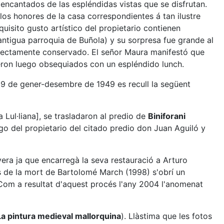
ncantados de las espléndidas vistas que se disfrutan.
los honores de la casa correspondientes á tan ilustre
quisito gusto artístico del propietario contienen
antigua parroquia de Buñola) y su sorpresa fue grande al
rfectamente conservado. El señor Maura manifestó que
Fueron luego obsequiados con un espléndido lunch.
39 de gener-desembre de 1949 es recull la següent
Lul·liana], se trasladaron al predio de
Biniforani
rgo del propietario del citado predio don Juan Aguiló y
vera ja que encarregà la seva restauració a Arturo
és de la mort de Bartolomé March (1998) s'obrí un
. Com a resultat d'aquest procés l'any 2004 l'anomenat
La pintura medieval mallorquina
). Llàstima que les fotos