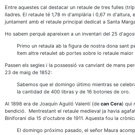
Entre aquestes cal destacar un retaule de tres fulles (trí
lladres. El retaule té 1,78 m d'amplària i 0,67 m d'altura, 
juntament amb el retaule principal dedicat a Santa Marga
Ho sabem perquè apareixen a un inventari del 25 d'agost d
Primo un retaula ab la figura de nostra dona sant p
Item altre retaulet ab portes sobre lo retaule maior 
Passen els segles i la possessió va canviant de mans però
23 de maig de 1852:
Sabemos que el domingo último mientras se celebra
la cantidad de 400 libras y de 16 botones de oro.
Al 1898 era de Joaquín Aguiló Valentí (de
can Cera
) qui
bendició. Mentrestant el retaule medieval ja havia agafa
Biniforani dia 15 d'octubre de 1911. Aquesta fou la crònic
El domingo próximo pasado, el señor Maura acompañ