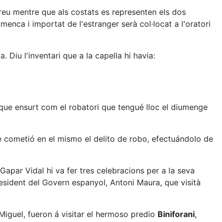
 creu mentre que als costats es representen els dos
lamenca i importat de l'estranger serà col·locat a l'oratori
Diu l'inventari que a la capella hi havia:
alque ensurt com el robatori que tengué lloc el diumenge
se cometió en el mismo el delito de robo, efectuándolo de
 Gapar Vidal hi va fer tres celebracions per a la seva
esident del Govern espanyol, Antoni Maura, que visità
guel, fueron á visitar el hermoso predio
Biniforani
,