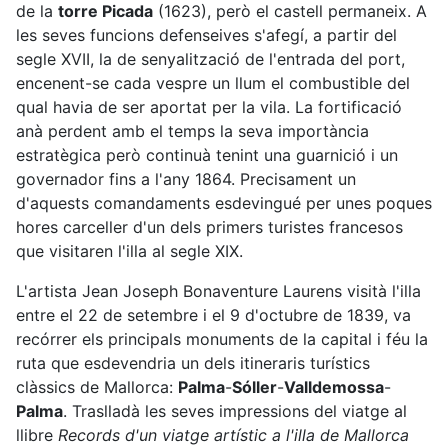
de la
torre Picada
(1623), però el castell permaneix. A
les seves funcions defenseives s'afegí, a partir del
segle XVII, la de senyalització de l'entrada del port,
encenent-se cada vespre un llum el combustible del
qual havia de ser aportat per la vila. La fortificació
anà perdent amb el temps la seva importància
estratègica però continuà tenint una guarnició i un
governador fins a l'any 1864. Precisament un
d'aquests comandaments esdevingué per unes poques
hores carceller d'un dels primers turistes francesos
que visitaren l'illa al segle XIX.
L'artista Jean Joseph Bonaventure Laurens visità l'illa
entre el 22 de setembre i el 9 d'octubre de 1839, va
recórrer els principals monuments de la capital i féu la
ruta que esdevendria un dels itineraris turístics
clàssics de Mallorca:
Palma
-
Sóller
-
Valldemossa
-
Palma
. Traslladà les seves impressions del viatge al
llibre
Records d'un viatge artístic a l'illa de Mallorca