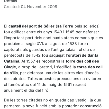
Details
Created: 04 November 2008
El
castell del port de Sóller
(
sa Torre
pels sollerics)
fou edificat entre els anys 1543 i 1545 per defensar
l'important port dels continuats atacs corsaris que es
produïen al segle XVI: a l'agost de 1538 foren
capturats els guardes de l'antiga talaia i el dia de
pentecosta de 1542 fou saquejat l'
oratori de Santa
Catalina
. Al 1557 es reconstruí la
torre des coll des
Cingle
, a prop de l'oratori, i s'edificà la
torre des coll
de s'Illa
, per defensar una de les altres vies d'accés
dels pirates. Totes aquestes precaucions no evitaren
el famós atac del 11 de maig de 1561 recreat
anualment el dia del firó.
De les torres citades no en queda cap vestigi, ja que
perderen la seva funció amb la posterior construcció