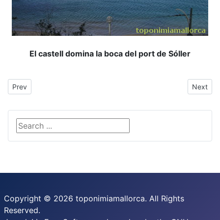
El castell domina la boca del port de Sóller
Previous article: Castell de Santueri
Next arti
Prev
Next
Search ...
Copyright © 2026 toponimiamallorca. All Rights
Reserved.