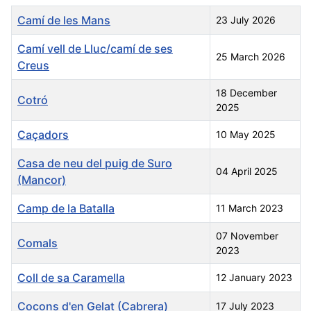
Title
Created Date
Camí de les Mans
23 July 2026
Camí vell de Lluc/camí de ses
25 March 2026
Creus
18 December
Cotró
2025
Caçadors
10 May 2025
Casa de neu del puig de Suro
04 April 2025
(Mancor)
Camp de la Batalla
11 March 2023
07 November
Comals
2023
Coll de sa Caramella
12 January 2023
Cocons d'en Gelat (Cabrera)
17 July 2023