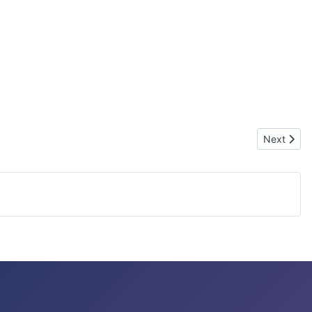
Next articl
Next