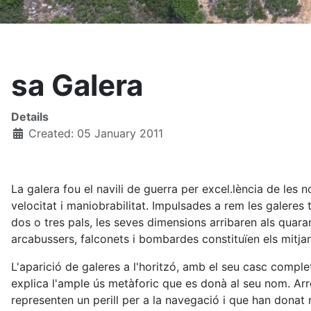
sa Galera
Details
Created: 05 January 2011
La galera fou el navili de guerra per excel.lència de les 
velocitat i maniobrabilitat. Impulsades a rem les galer
dos o tres pals, les seves dimensions arribaren als quar
arcabussers, falconets i bombardes constituïen els mitj
L'aparició de galeres a l'horitzó, amb el seu casc comple
explica l'ample ús metàforic que es donà al seu nom. Arre
representen un perill per a la navegació i que han donat