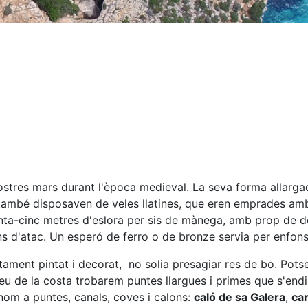
nostres mars durant l'època medieval. La seva forma allargad
es també disposaven de veles llatines, que eren emprades a
anta-cinc metres d'eslora per sis de mànega, amb prop de do
ans d'atac. Un esperó de ferro o de bronze servia per enfo
tament pintat i decorat, no solia presagiar res de bo. Pots
u de la costa trobarem puntes llargues i primes que s'endin
 nom a puntes, canals, coves i calons:
caló de sa Galera
,
can