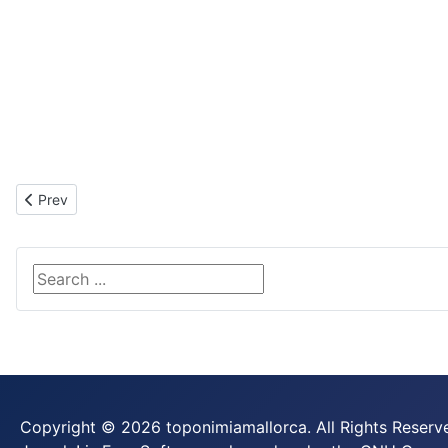
Previous article: Galatzó
Prev
Search ...
Copyright © 2026 toponimiamallorca. All Rights Reserv