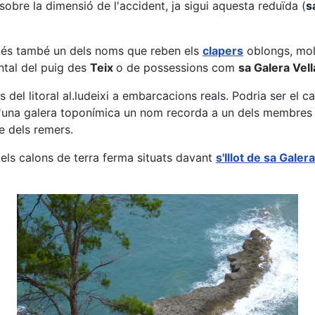
obre la dimensió de l'accident, ja sigui aquesta reduïda (
s
a
és també un dels noms que reben els
clapers
oblongs, molt
ntal del puig des
Teix
o de possessions com
sa Galera Vell
el litoral al.ludeixi a embarcacions reals. Podria ser el c
'una galera toponímica un nom recorda a un dels membres mé
e dels remers.
dels calons de terra ferma situats davant
s'Illot de sa Galera