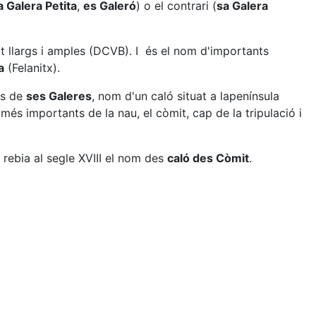
a Galera Petita
,
es Galeró
) o el contrari (
sa Galera
 llargs i amples (DCVB). I és el nom d'importants
a
(Felanitx).
as de
ses Galeres
, nom d'un caló situat a lapenínsula
s importants de la nau, el còmit, cap de la tripulació i
rebia al segle XVIII el nom des
caló des Còmit
.