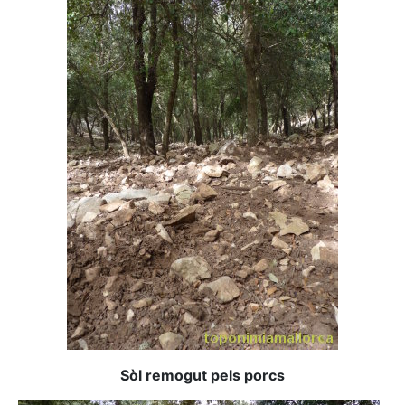
Sòl remogut pels porcs