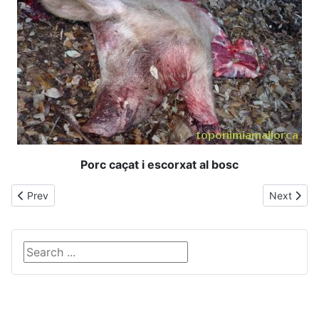
Porc caçat i escorxat al bosc
Previous article: sa Por
Next articl
Prev
Next
Search ...