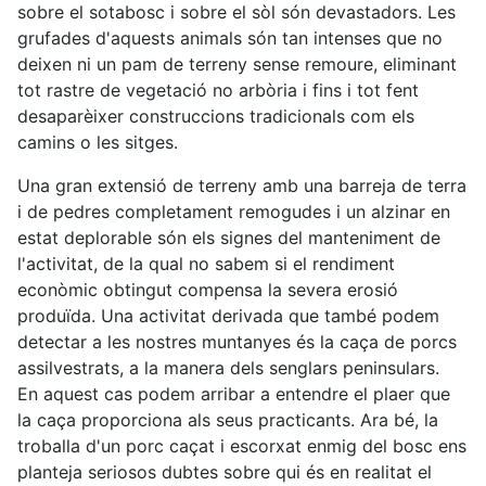
sobre el sotabosc i sobre el sòl són devastadors. Les
grufades d'aquests animals són tan intenses que no
deixen ni un pam de terreny sense remoure, eliminant
tot rastre de vegetació no arbòria i fins i tot fent
desaparèixer construccions tradicionals com els
camins o les sitges.
Una gran extensió de terreny amb una barreja de terra
i de pedres completament remogudes i un alzinar en
estat deplorable són els signes del manteniment de
l'activitat, de la qual no sabem si el rendiment
econòmic obtingut compensa la severa erosió
produïda. Una activitat derivada que també podem
detectar a les nostres muntanyes és la caça de porcs
assilvestrats, a la manera dels senglars peninsulars.
En aquest cas podem arribar a entendre el plaer que
la caça proporciona als seus practicants. Ara bé, la
troballa d'un porc caçat i escorxat enmig del bosc ens
planteja seriosos dubtes sobre qui és en realitat el