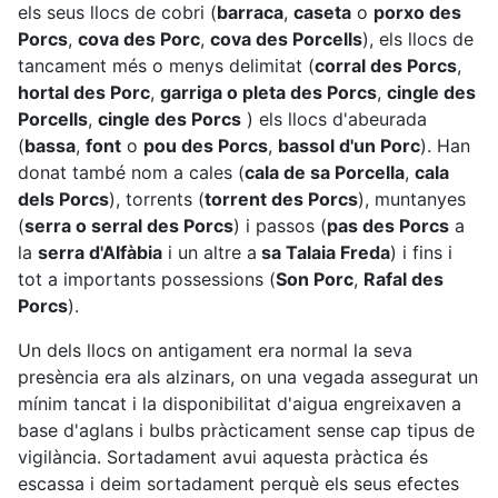
els seus llocs de cobri (
barraca
,
caseta
o
porxo des
Porcs
,
cova des Porc
,
cova des Porcells
), els llocs de
tancament més o menys delimitat (
corral des Porcs
,
hortal des Porc
,
garriga o pleta des Porcs
,
cingle des
Porcells
,
cingle des Porcs
) els llocs d'abeurada
(
bassa
,
font
o
pou des Porcs
,
bassol d'un Porc
). Han
donat també nom a cales (
cala de sa Porcella
,
cala
dels Porcs
), torrents (
torrent des Porcs
), muntanyes
(
serra o serral des Porcs
) i passos (
pas des Porcs
a
la
serra d'Alfàbia
i un altre a
sa Talaia Freda
) i fins i
tot a importants possessions (
Son Porc
,
Rafal des
Porcs
).
Un dels llocs on antigament era normal la seva
presència era als alzinars, on una vegada assegurat un
mínim tancat i la disponibilitat d'aigua engreixaven a
base d'aglans i bulbs pràcticament sense cap tipus de
vigilància. Sortadament avui aquesta pràctica és
escassa i deim sortadament perquè els seus efectes