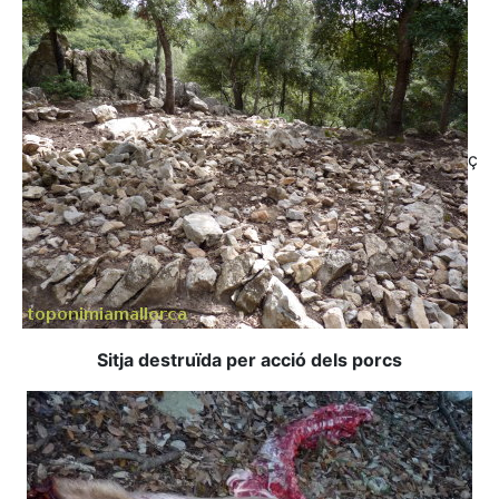
ç
Sitja destruïda per acció dels porcs