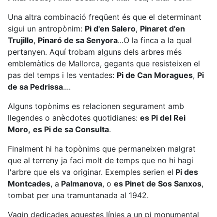
Una altra combinació freqüent és que el determinant
sigui un antropònim:
Pi d'en Salero
,
Pinaret d'en
Trujillo
,
Pinaró de sa Senyora
...O la finca a la qual
pertanyen. Aquí trobam alguns dels arbres més
emblemàtics de Mallorca, gegants que resisteixen el
pas del temps i les ventades:
Pi de Can Moragues
,
Pi
de sa Pedrissa
....
Alguns topònims es relacionen segurament amb
llegendes o anècdotes quotidianes:
es Pi del Rei
Moro,
es Pi de sa Consulta
.
Finalment hi ha topònims que permaneixen malgrat
que al terreny ja faci molt de temps que no hi hagi
l'arbre que els va originar. Exemples serien el
Pi des
Montcades
, a
Palmanova
, o
es Pinet de Sos Sanxos
,
tombat per una tramuntanada al 1942.
Vagin dedicades aquestes línies a un pi monumental