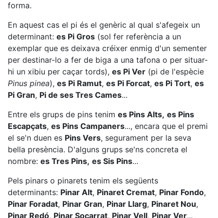
forma.
En aquest cas el pi és el genèric al qual s'afegeix un
determinant:
es Pi Gros
(sol fer referència a un
exemplar que es deixava créixer enmig d'un sementer
per destinar-lo a fer de biga a una tafona o per situar-
hi un xibiu per caçar tords),
es Pi Ver
(pi de l'espècie
Pinus pinea
),
es Pi Ramut
,
es Pi Forcat
,
es Pi Tort
,
es
Pi Gran
,
Pi de ses Tres Cames
...
Entre els grups de pins tenim
es Pins Alts,
es Pins
Escapçats
,
es Pins Campaners
..., encara que el premi
el se'n duen es
Pins Vers
, segurament per la seva
bella presència. D'alguns grups se'ns concreta el
nombre:
es Tres Pins,
es Sis Pins
...
Pels pinars o pinarets tenim els següents
determinants:
Pinar Alt
,
Pinaret Cremat
,
Pinar Fondo
,
Pinar Foradat
,
Pinar Gran
,
Pinar Llarg
,
Pinaret Nou
,
Pinar Redó
,
Pinar Socarrat
,
Pinar Vell
,
Pinar Ver
...