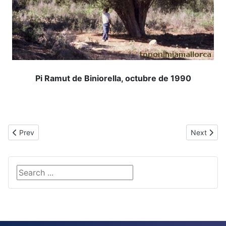
Pi Ramut de Biniorella, octubre de 1990
Previous article: Pòpia
Next articl
Prev
Next
Search ...