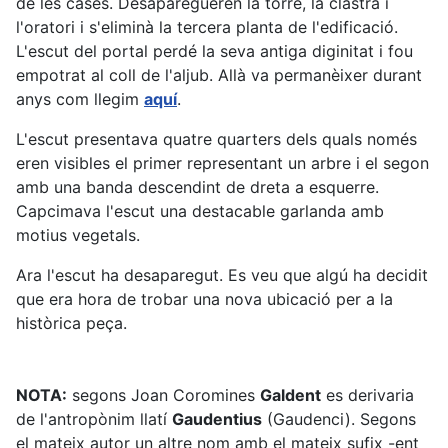
de les cases. Desaparegueren la torre, la clastra i
l'oratori i s'eliminà la tercera planta de l'edificació.
L'escut del portal perdé la seva antiga diginitat i fou
empotrat al coll de l'aljub. Allà va permanèixer durant
anys com llegim
aquí
.
L'escut presentava quatre quarters dels quals només
eren visibles el primer representant un arbre i el segon
amb una banda descendint de dreta a esquerre.
Capcimava l'escut una destacable garlanda amb
motius vegetals.
Ara l'escut ha desaparegut. Es veu que algú ha decidit
que era hora de trobar una nova ubicació per a la
històrica peça.
NOTA:
segons Joan Coromines
Galdent
es derivaria
de l'antropònim llatí
Gaudentius
(Gaudenci). Segons
el mateix autor un altre nom amb el mateix sufix -ent