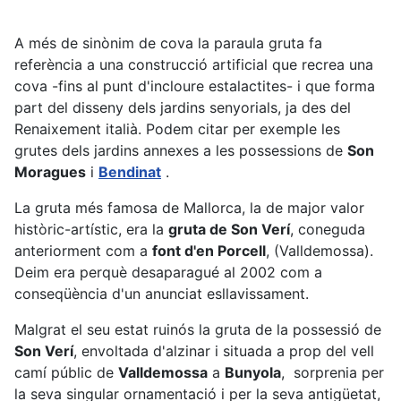
A més de sinònim de cova la paraula gruta fa
referència a una construcció artificial que recrea una
cova -fins al punt d'incloure estalactites- i que forma
part del disseny dels jardins senyorials, ja des del
Renaixement italià. Podem citar per exemple les
grutes dels jardins annexes a les possessions de
Son
Moragues
i
Bendinat
.
La gruta més famosa de Mallorca, la de major valor
històric-artístic, era la
gruta de Son Verí
, coneguda
anteriorment com a
font d'en Porcell
, (Valldemossa).
Deim era perquè desaparagué al 2002 com a
conseqüència d'un anunciat esllavissament.
Malgrat el seu estat ruinós la gruta de la possessió de
Son Verí
, envoltada d'alzinar i situada a prop del vell
camí públic de
Valldemossa
a
Bunyola
, sorprenia per
la seva singular ornamentació i per la seva antigüetat,