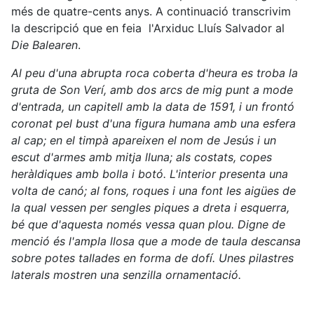
més de quatre-cents anys. A continuació transcrivim
la descripció que en feia l'Arxiduc Lluís Salvador al
Die Balearen
.
Al peu d'una abrupta roca coberta d'heura es troba la
gruta de Son Verí, amb dos arcs de mig punt a mode
d'entrada, un capitell amb la data de 1591, i un frontó
coronat pel bust d'una figura humana amb una esfera
al cap; en el timpà apareixen el nom de Jesús i un
escut d'armes amb mitja lluna; als costats, copes
heràldiques amb bolla i botó. L'interior presenta una
volta de canó; al fons, roques i una font les aigües de
la qual vessen per sengles piques a dreta i esquerra,
bé que d'aquesta només vessa quan plou. Digne de
menció és l'ampla llosa que a mode de taula descansa
sobre potes tallades en forma de dofí. Unes pilastres
laterals mostren una senzilla ornamentació.