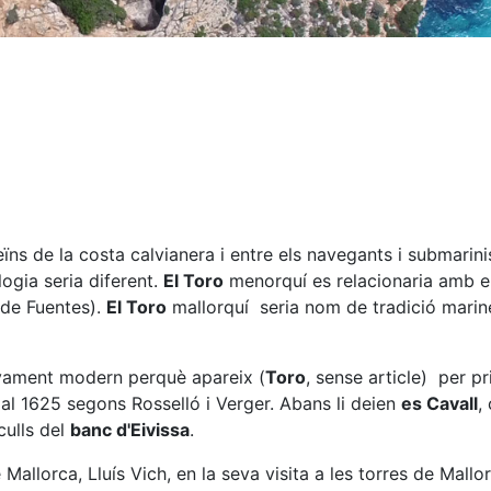
eïns de la costa calvianera i entre els navegants i submari
ogia seria diferent.
El Toro
menorquí es relacionaria amb el r
de Fuentes).
El Toro
mallorquí seria nom de tradició marine
tivament modern perquè apareix (
Toro
, sense article) per p
l 1625 segons Rosselló i Verger. Abans li deien
es Cavall
,
culls del
banc d'Eivissa
.
Mallorca, Lluís Vich, en la seva visita a les torres de Mallor