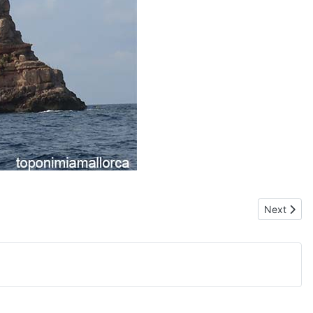
Next articl
Next