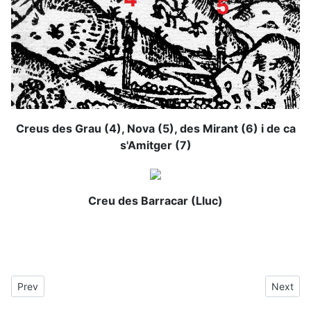
Creus des Grau (4), Nova (5), des Mirant (6) i de ca
s'Amitger (7)
Creu des Barracar (Lluc)
Previous article: Camí de les Mans
Next arti
Prev
Next