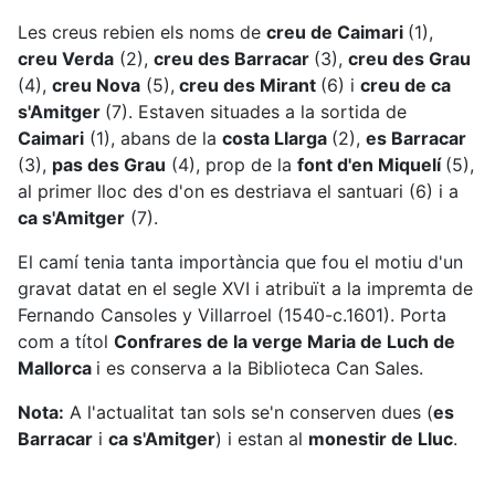
Les creus rebien els noms de
creu de Caimari
(1),
creu Verda
(2),
creu des Barracar
(3),
creu des Grau
(4),
creu Nova
(5),
creu des Mirant
(6) i
creu de ca
s'Amitger
(7). Estaven situades a la sortida de
Caimari
(1), abans de la
costa Llarga
(2),
es Barracar
(3),
pas des Grau
(4), prop de la
font d'en Miquelí
(5),
al primer lloc des d'on es destriava el santuari (6) i a
ca s'Amitger
(7).
El camí tenia tanta importància que fou el motiu d'un
gravat datat en el segle XVI i atribuït a la impremta de
Fernando Cansoles y Villarroel (1540-c.1601). Porta
com a títol
Confrares de la verge Maria de Luch de
Mallorca
i es conserva a la Biblioteca Can Sales.
Nota:
A l'actualitat tan sols se'n conserven dues (
es
Barracar
i
ca s'Amitger
) i estan al
monestir de Lluc
.