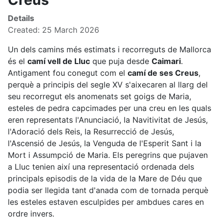
Details
Created: 25 March 2026
Un dels camins més estimats i recorreguts de Mallorca
és el
camí vell de Lluc
que puja desde
Caimari
.
Antigament fou conegut com el
camí de ses Creus
,
perquè a principis del segle XV s'aixecaren al llarg del
seu recorregut els anomenats set goigs de Maria,
esteles de pedra capcimades per una creu en les quals
eren representats l'Anunciació, la Navitivitat de Jesús,
l'Adoració dels Reis, la Resurrecció de Jesús,
l'Ascensió de Jesús, la Venguda de l'Esperit Sant i la
Mort i Assumpció de Maria. Els peregrins que pujaven
a Lluc tenien així una representació ordenada dels
principals episodis de la vida de la Mare de Déu que
podia ser llegida tant d'anada com de tornada perquè
les esteles estaven esculpides per ambdues cares en
ordre invers.