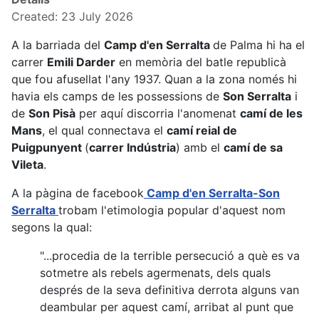
Created: 23 July 2026
A la barriada del
Camp d'en Serralta
de Palma hi ha el
carrer
Emili Darder
en memòria del batle republicà
que fou afusellat l'any 1937. Quan a la zona només hi
havia els camps de les possessions de
Son Serralta
i
de
Son Pisà
per aquí discorria l'anomenat
camí de les
Mans
, el qual connectava el
camí reial de
Puigpunyent
(
carrer Indústria
) amb el
camí de sa
Vileta
.
A la pàgina de facebook
Camp d'en Serralta-Son
Serralta
trobam l'etimologia popular d'aquest nom
segons la qual:
"...procedia de la terrible persecució a què es va
sotmetre als rebels agermenats, dels quals
després de la seva definitiva derrota alguns van
deambular per aquest camí, arribat al punt que