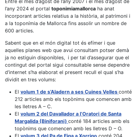
Entre el mes d’agost de l’any 2007 i el mes d’agost de
l’any 2024 el portal
toponimiamallorca
ha anat
incorporant articles relatius a la història, al patrimoni i
a la toponímia de Mallorca fins assolir un nombre de
600 articles.
Sabent que en el món digital tot és efímer i que
aquelles planes web que avui consultam potser demà
ja no estiguin disponibles, i per tal d’assegurar que el
contingut del portal sigui consultable sense dependre
d’internet s’ha elaborat el present recull el qual s’ha
dividit en tres volums:
El
volum 1 de s’Aladern a ses Cuines Velles
conté
212 articles amb els topònims que comencen amb
les lletres A – C.
El
volum 2 del Davallador a l’Oratori de Santa
Margalida (Biniforani)
conté 184 articles amb els
topònims que comencen amb les lletres D – O.
El
volum 3 del Pa de Figa a Xorrigo
conté 204