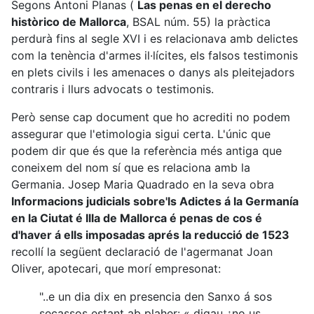
Segons Antoni Planas (
Las penas en el derecho
històrico de Mallorca
, BSAL núm. 55) la pràctica
perdurà fins al segle XVI i es relacionava amb delictes
com la tenència d'armes il·lícites, els falsos testimonis
en plets civils i les amenaces o danys als pleitejadors
contraris i llurs advocats o testimonis.
Però sense cap document que ho acrediti no podem
assegurar que l'etimologia sigui certa. L'únic que
podem dir que és que la referència més antiga que
coneixem del nom sí que es relaciona amb la
Germania. Josep Maria Quadrado en la seva obra
Informacions judicials sobre'ls Adictes á la Germanía
en la Ciutat é Illa de Mallorca é penas de cos é
d'haver á ells imposadas aprés la reducció de 1523
recollí la següent declaració de l'agermanat Joan
Oliver, apotecari, que morí empresonat:
"..e un dia dix en presencia den Sanxo á sos
secassos estant ab plaher: « digau ¿no us