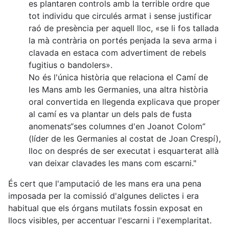
es plantaren controls amb la terrible ordre que
tot individu que circulés armat i sense justificar
raó de presència per aquell lloc, «se li fos tallada
la mà contrària on portés penjada la seva arma i
clavada en estaca com advertiment de rebels
fugitius o bandolers».
No és l'única història que relaciona el Camí de
les Mans amb les Germanies, una altra història
oral convertida en llegenda explicava que proper
al camí es va plantar un dels pals de fusta
anomenats“ses columnes d'en Joanot Colom”
(líder de les Germanies al costat de Joan Crespí),
lloc on després de ser executat i esquarterat allà
van deixar clavades les mans com escarni."
És cert que l'amputació de les mans era una pena
imposada per la comissió d'algunes delictes i era
habitual que els órgans mutilats fossin exposat en
llocs visibles, per accentuar l'escarni i l'exemplaritat.