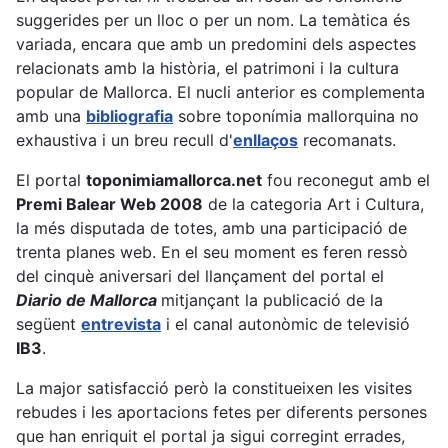
suggerides per un lloc o per un nom. La temàtica és
variada, encara que amb un predomini dels aspectes
relacionats amb la història, el patrimoni i la cultura
popular de Mallorca. El nucli anterior es complementa
amb una
bibliografia
sobre toponímia mallorquina no
exhaustiva i un breu recull d'
enllaços
recomanats.
El portal
toponimiamallorca.net
fou reconegut amb el
Premi Balear Web 2008
de la categoria Art i Cultura,
la més disputada de totes, amb una participació de
trenta planes web. En el seu moment es feren ressò
del cinquè aniversari del llançament del portal el
Diario de Mallorca
mitjançant la publicació de la
següent
entrevista
i el canal autonòmic de televisió
IB3
.
La major satisfacció però la constitueixen les visites
rebudes i les aportacions fetes per diferents persones
que han enriquit el portal ja sigui corregint errades,