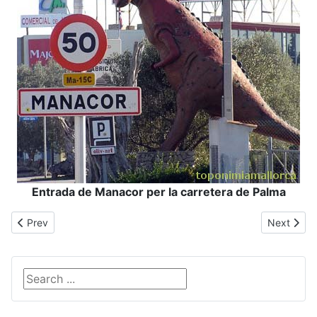
Entrada de Manacor per la carretera de Palma
Previous article: Meravelles
Next articl
Prev
Next
Search ...