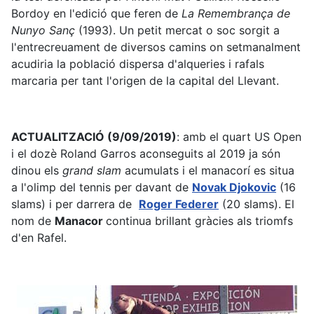
Bordoy en l'edició que feren de
La Remembrança de
Nunyo Sanç
(1993). Un petit mercat o soc sorgit a
l'entrecreuament de diversos camins on setmanalment
acudiria la població dispersa d'alqueries i rafals
marcaria per tant l'origen de la capital del Llevant.
ACTUALITZACIÓ (9/09/2019)
: amb el quart US Open
i el dozè Roland Garros aconseguits al 2019 ja són
dinou els
grand slam
acumulats i el manacorí es situa
a l'olimp del tennis per davant de
Novak Djokovic
(16
slams) i per darrera de
Roger Federer
(20 slams). El
nom de
Manacor
continua brillant gràcies als triomfs
d'en Rafel.