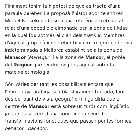
Finalment tenim la hipòtesi de que es tracta d'una
paraula bereber. La proposà l'historiador felanitxer
Miquel Barceló en base a una referència trobada al
relat d'una expedició almohade per la zona de l'Atlas
en la qual fou sotmés el clan dels
mankur.
Membres
d'aquest grup clànic bereber haurien emigrat en època
indeterminada a Mallorca establint-se a la zona de
Manacor
(
Manaqur
) i a la zona de
Mancor
, el poble
del
Raiguer
que tendria segons aquest autor la
mateixa etimologia.
Són vàries per tant les possibilitats encara que
l'etimologia aràbiga sembla clarament forçada, tant
des del punt de vista geogràfic (ningú diria que el
centre de
Manacor
està sobre un turó) com lingüístic
ja que es serveix d'una complicada sèrie de
transformacions fonètiques que passen per les formes
benacor
i
banacor
.