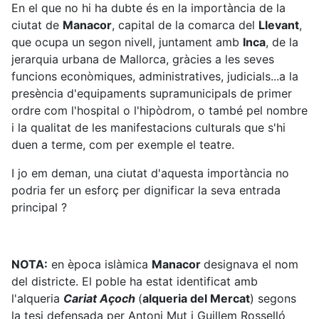
En el que no hi ha dubte és en la importància de la
ciutat de
Manacor
, capital de la comarca del
Llevant
,
que ocupa un segon nivell, juntament amb
Inca
, de la
jerarquia urbana de Mallorca, gràcies a les seves
funcions econòmiques, administratives, judicials...a la
presència d'equipaments supramunicipals de primer
ordre com l'hospital o l'hipòdrom, o també pel nombre
i la qualitat de les manifestacions culturals que s'hi
duen a terme, com per exemple el teatre.
I jo em deman, una ciutat d'aquesta importància no
podria fer un esforç per dignificar la seva entrada
principal ?
NOTA:
en època islàmica
Manacor
designava el nom
del districte. El poble ha estat identificat amb
l'alqueria
Cariat Açoch
(
alqueria del Mercat
) segons
la tesi defensada per Antoni Mut i Guillem Rosselló