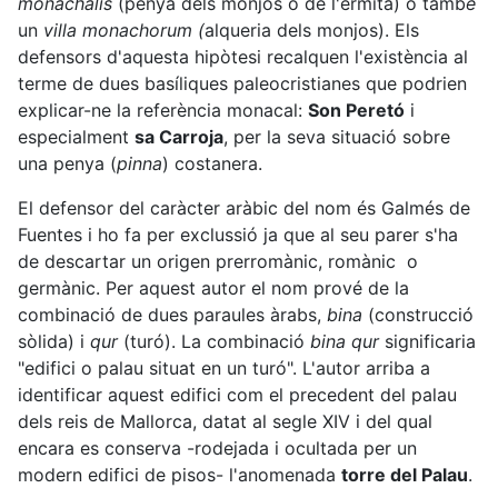
monachalis
(penya dels monjos o de l'ermita) o tamb
é
un
villa monachorum (
alqueria dels monjos). Els
defensors d'aquesta hipòtesi recalquen l'existència al
terme de dues basíliques paleocristianes que podrien
explicar-ne la referència monacal:
Son Peretó
i
especialment
sa Carroja
, per la seva situació sobre
una penya (
pinna
) costanera.
El defensor del caràcter aràbic del nom és Galmés de
Fuentes i ho fa per exclussió ja que al seu parer s'ha
de descartar un origen prerromànic, romànic o
germànic. Per aquest autor el nom prové de la
combinació de dues paraules àrabs,
bina
(construcció
sòlida) i
qur
(turó). La combinació
bina qur
significaria
"edifici o palau situat en un turó". L'autor arriba a
identificar aquest edifici com el precedent del palau
dels reis de Mallorca, datat al segle XIV i del qual
encara es conserva -rodejada i ocultada per un
modern edifici de pisos- l'anomenada
torre del Palau
.