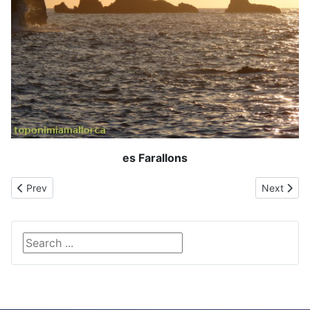
es Farallons
Previous article: Platja de Can Pruaga
Next articl
Prev
Next
Search ...