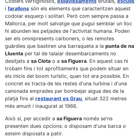
Costers vertiginosos,
esllavissaments
brutals,
esculls
i
farallons
són els elements que caracteritzen aquest
codolar esquerp i solitari. Però com sempre passa a
Mallorca, per molt salvatge que pugui semblar un lloc
hi abunden les petjades de l'activitat humana. Poden
ser els omnipresents carboners, o les remotes
guàrdies que bastiren una barraqueta a la
punta de na
Lluenta
per tal de talaiar desembarcaments no
desitjats a
sa Clota
o a
sa Figuera
. En aquest cas hi
trobam fins i tot aprofitaments que podem situar en
els inicis del boom turístic, quan tot era possible. En
concret es tracta de les restes d'una turbina i d'una
canonada emprades per bombejar aigua des de la
platja fins al
restaurant
es Grau
, situat 322 metres
més amunt i inaugurat al 1966.
Això sí, per accedir a
sa Figuera
només se'ns
presenten dues opcions: o disposam d'una barca o
esteim disposats a patir.