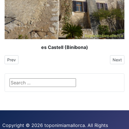
es Castell (Binibona)
Previous article: Castell
Next arti
Prev
Next
Search ...
Copyright © 2026 toponimiamallorca. All Rights