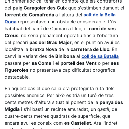
En primer lloc cal tenir en compte que els contraforts
del
puig Caragoler des Guix
que s'estimben damunt el
torrent de Comafreda
a l'altura del
salt de la Bella
Dona
representaven un obstacle considerable. L'ús
habitual del camí de Caimari a Lluc, el
camí de ses
Creus
, no seria plenament operatiu fins a l'obertura
del precari
pas del Grau Major
, en el punt on avui es
localitza la
bretxa Nova
de la
carretera de Lluc
. En
canvi la variant des de
Binibona
al
coll de sa Batalla
passant per
sa Coma
i el
portell des Vent
o per
ses
Figueroles
no presentava cap dificultat orogràfica
destacable.
En aquest cas el que calia era protegir la ruta dels
possibles enemics. Per això es trià un turó de tres
cents metres d'altura situat al ponent de la
penya des
Migdia
i s'hi bastí un recinte amuradat, un
qastil
, de
quatre-cents metres quadrats de superfície, que
encara avui es coneix com
es Castellet
. Ara l'indret