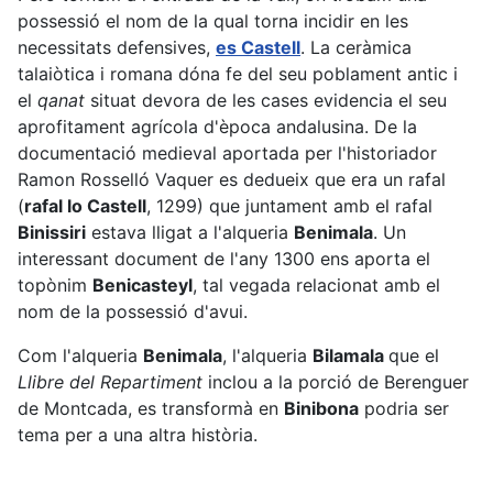
possessió el nom de la qual torna incidir en les
necessitats defensives,
es Castell
. La ceràmica
talaiòtica i romana dóna fe del seu poblament antic i
el
qanat
situat devora de les cases evidencia el seu
aprofitament agrícola d'època andalusina. De la
documentació medieval aportada per l'historiador
Ramon Rosselló Vaquer es dedueix que era un rafal
(
rafal lo Castell
, 1299) que juntament amb el rafal
Binissiri
estava lligat a l'alqueria
Benimala
. Un
interessant document de l'any 1300 ens aporta el
topònim
Benicasteyl
, tal vegada relacionat amb el
nom de la possessió d'avui.
Com l'alqueria
Benimala
, l'alqueria
Bilamala
que el
Llibre del Repartiment
inclou a la porció de Berenguer
de Montcada, es transformà en
Binibona
podria ser
tema per a una altra història.