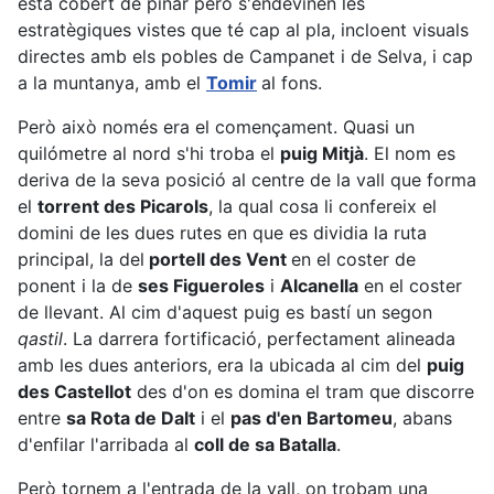
està cobert de pinar però s'endevinen les
estratègiques vistes que té cap al pla, incloent visuals
directes amb els pobles de Campanet i de Selva, i cap
a la muntanya, amb el
Tomir
al fons.
Però això només era el començament. Quasi un
quilómetre al nord s'hi troba el
puig Mitjà
. El nom es
deriva de la seva posició al centre de la vall que forma
el
torrent des Picarols
, la qual cosa li confereix el
domini de les dues rutes en que es dividia la ruta
principal, la del
portell des Vent
en el coster de
ponent i la de
ses Figueroles
i
Alcanella
en el coster
de llevant. Al cim d'aquest puig es bastí un segon
qastil
. La darrera fortificació, perfectament alineada
amb les dues anteriors, era la ubicada al cim del
puig
des Castellot
des d'on es domina el tram que discorre
entre
sa Rota de Dalt
i el
pas d'en Bartomeu
, abans
d'enfilar l'arribada al
coll de sa Batalla
.
Però tornem a l'entrada de la vall, on trobam una