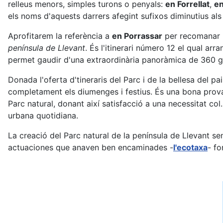
relleus menors, simples turons o penyals:
en Forrellat
,
en
els noms d'aquests darrers afegint sufixos diminutius als
Aprofitarem la referència a
en Porrassar
per recomanar la
península de Llevant
. És l'itinerari número 12 el qual arr
permet gaudir d'una extraordinària panoràmica de 360 grau
Donada l'oferta d'tineraris del Parc i de la bellesa del 
completament els diumenges i festius. És una bona prova
Parc natural, donant així satisfacció a una necessitat c
urbana quotidiana.
La creació del Parc natural de la península de Llevant s
actuaciones que anaven ben encaminades -
l'ecotaxa
- fo