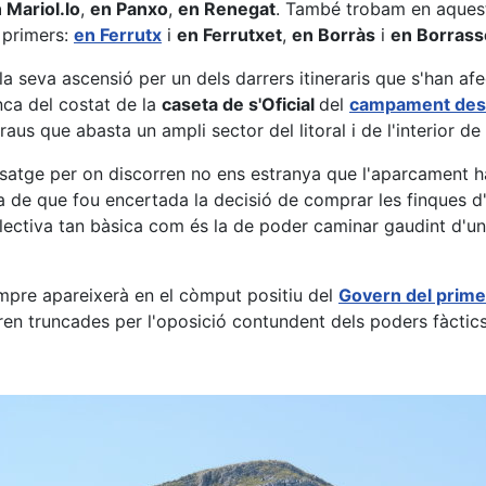
 Mariol.lo
,
en Panxo
,
en Renegat
. També trobam en aquest
 primers:
en Ferrutx
i
en Ferrutxet
,
en Borràs
i
en Borrass
 seva ascensió per un dels darrers itineraris que s'han afe
anca del costat de la
caseta de s'Oficial
del
campament des 
s que abasta un ampli sector del litoral i de l'interior de 
paisatge per on discorren no ens estranya que l'aparcament h
 de que fou encertada la decisió de comprar les finques d
ol.lectiva tan bàsica com és la de poder caminar gaudint d'
empre apareixerà en el còmput positiu del
Govern del prime
ren truncades per l'oposició contundent dels poders fàctics