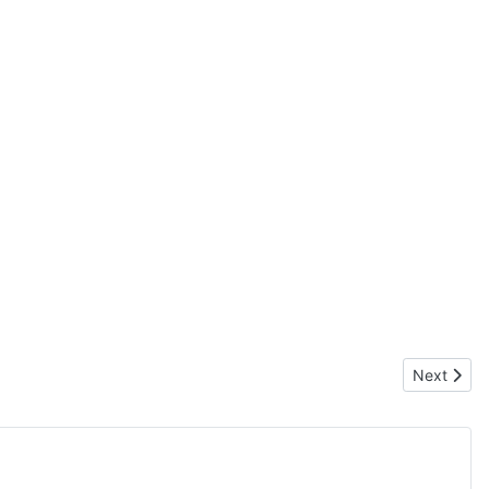
Next articl
Next