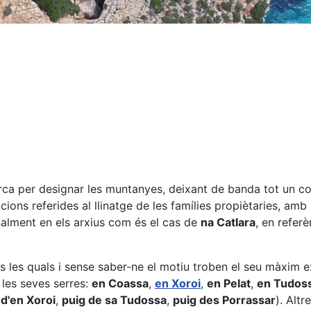
rca per designar les muntanyes, deixant de banda tot un co
zacions referides al llinatge de les famílies propiètaries, 
nalment en els arxius com és el cas de
na Catlara
, en refer
s les quals i sense saber-ne el motiu troben el seu màxim e
les seves serres:
en Coassa
,
en Xoroi
,
en Pelat
,
en Tudos
 d'en Xoroi
,
puig de sa Tudossa
,
puig des Porrassar
). Alt