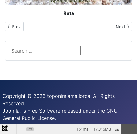
Rata
Previous article: Ribera de Salaverd
Next articl
Prev
Next
Search ...
Copyright © 2026 toponimiamallorca. All Rights
Reserved.
Joomla!
is Free Software released under the
GNU
General Public License.
161ms
17.316MB
29