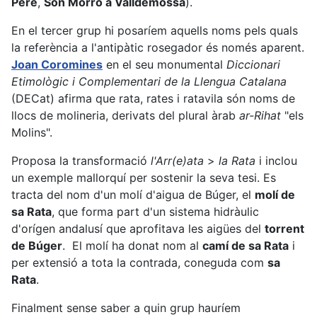
Pere
,
Son Morro a Valldemossa
).
En el tercer grup hi posaríem aquells noms pels quals
la referència a l'antipàtic rosegador és només aparent.
Joan Coromines
en el seu monumental
Diccionari
Etimològic i Complementari de la Llengua Catalana
(DECat) afirma que rata, rates i ratavila són noms de
llocs de molineria, derivats del plural àrab
ar-Rihat
"els
Molins".
Proposa la transformació
l'Arr(e)ata
>
la Rata
i inclou
un exemple mallorquí per sostenir la seva tesi. Es
tracta del nom d'un molí d'aigua de Búger, el
molí de
sa Rata
, que forma part d'un sistema hidràulic
d'orígen andalusí que aprofitava les aigües del
torrent
de Búger
. El molí ha donat nom al
camí de sa Rata
i
per extensió a tota la contrada, coneguda com
sa
Rata
.
Finalment sense saber a quin grup hauríem