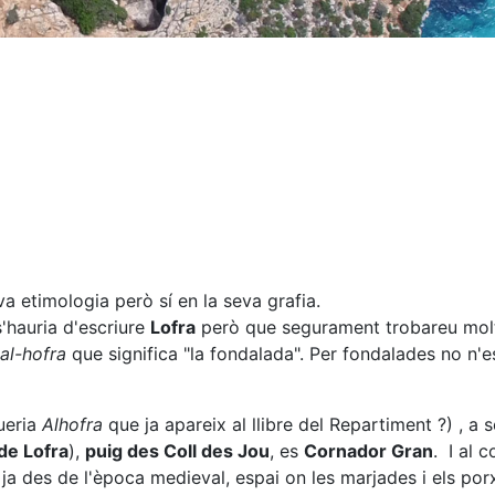
a etimologia però sí en la seva grafia.
 s'hauria d'escriure
Lofra
però que segurament trobareu molt
al-hofra
que significa "la fondalada". Per fondalades no n'
queria
Alhofra
que ja apareix al llibre del Repartiment ?) , a 
de Lofra
),
puig des Coll des Jou
, es
Cornador Gran
. I al 
ja des de l'època medieval, espai on les marjades i els porx