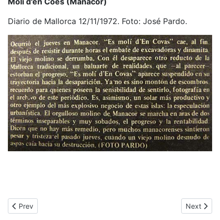
Molí d'en Coes (Manacor)
Diario de Mallorca 12/11/1972. Foto: José Pardo.
Previous article: Molí de Can Batliu (Manacor) *
Next articl
Prev
Next