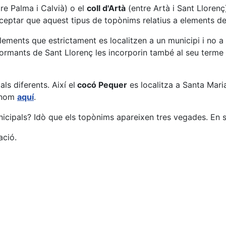
re Palma i Calvià) o el
coll d'Artà
(entre Artà i Sant Llorenç
cceptar que aquest tipus de topònims relatius a elements de
lements que estrictament es localitzen a un municipi i no a
ormants de Sant Llorenç les incorporin també al seu terme 
s diferents. Així el
cocó Pequer
es localitza a Santa Mari
t nom
aquí
.
unicipals? Idò que els topònims apareixen tres vegades. En
ació.