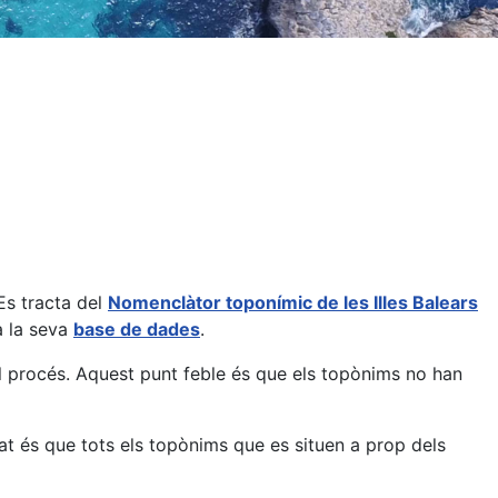
Es tracta del
Nomenclàtor toponímic de les Illes Balears
 a la seva
base de dades
.
el procés. Aquest punt feble és que els topònims no han
tat és que tots els topònims que es situen a prop dels