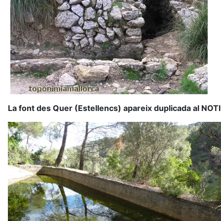
La font des Quer (Estellencs) apareix duplicada al NOT