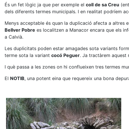
És un fet lògic ja que per exemple el
coll de sa Creu
(ent
dels diferents termes municipals. I en realitat podríem a
Menys acceptable és quan la duplicació afecta a altres e
Bellver Pobre
es localitzen a Manacor encara que els inf
a Calvià.
Les duplicitats poden estar amagades sota variants formal
terme sota la variant
cocó Peguer
. Ja tractàrem aques
I què passa a les zones on hi conflueixen tres termes m
El
NOTIB
, una potent eina que requereix una bona depur