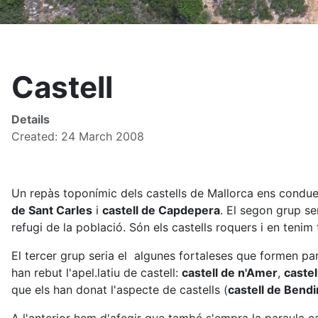
Castell
Details
Created: 24 March 2008
Un repàs toponímic dels castells de Mallorca ens condueix
de Sant Carles
i
castell de Capdepera
. El segon grup se
refugi de la població. Són els castells roquers i en tenim 
El tercer grup seria el algunes fortaleses que formen par
han rebut l'apel.latiu de castell:
castell de n'Amer
,
castel
que els han donat l'aspecte de castells (
castell de Bendi