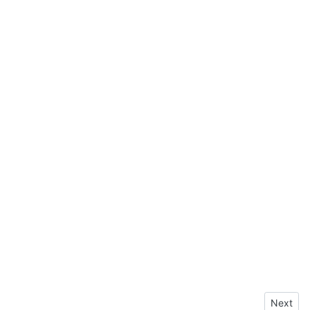
Next arti
Next