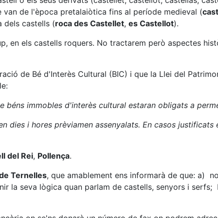
ll o els seus derivats (castellet, castellot, castellàs, caste
an de l'època pretalaiòtica fins al període medieval (
cas
dels castells (
roca des Castellet
,
es Castellot
).
p, en els castells roquers. No tractarem però aspectes hist
ació de Bé d'Interès Cultural (BIC) i que la Llei del Patrimo
le:
s de béns immobles d'interès cultural estaran obligats a perm
 en dies i hores prèviamen assenyalats. En casos justificats
ll del Rei
,
Pollença
.
 de Ternelles
, que amablement ens informarà de que: a) no é
ir la seva lògica quan parlam de castells, senyors i serfs; 