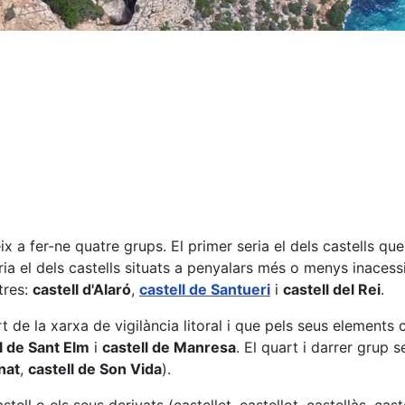
 a fer-ne quatre grups. El primer seria el dels castells qu
ria el dels castells situats a penyalars més o menys inaces
tres:
castell d'Alaró
,
castell de Santueri
i
castell del Rei
.
t de la xarxa de vigilància litoral i que pels seus element
l de Sant Elm
i
castell de Manresa
. El quart i darrer grup
nat
,
castell de Son Vida
).