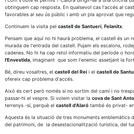
I com s'obté el permís ? Caldrà dirigir-se a una oficina
obtinguem cap resposta. En qualsevol cas l'accés al caste
favorables al seu ús públic i amb un pla aprovat que reg
Continuem la visita pel
castell de Santueri
,
Felanitx
.
Pensam que aquí no hi haurà problema, el castell és un rec
murada de l'entrada del castell. Pujam els escalons, rode
cadenes. No hi ha cap retol informatiu del període o horar
l'Envestida
, imaginant que som l'enemic assetjant la fort
Bé, direu vosaltres, el
castell del Rei
i el
castell de Santu
ofereix cap problema d'accés.
Això és cert però només si no sortim del camí i no trespa
passar-hi el vespre. Si volem visitar la
cova de Sant Anto
terrenys -sí, perquè el
castell d'Alaró
també és privat- ens
Aquesta és la situació de tres monuments emblemàtics de
del patrimoni, de la desestacionalització turística, del tur