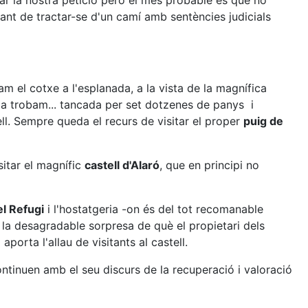
ar la nostra petició però el més probable és que no
vant de tractar-se d'un camí amb sentències judicials
am el cotxe a l'esplanada, a la vista de la magnífica
 la trobam... tancada per set dotzenes de panys i
ell. Sempre queda el recurs de visitar el proper
puig de
sitar el magnífic
castell d'Alaró
, que en principi no
l Refugi
i l'hostatgeria -on és del tot recomanable
a desagradable sorpresa de què el propietari dels
porta l'allau de visitants al castell.
ntinuen amb el seu discurs de la recuperació i valoració