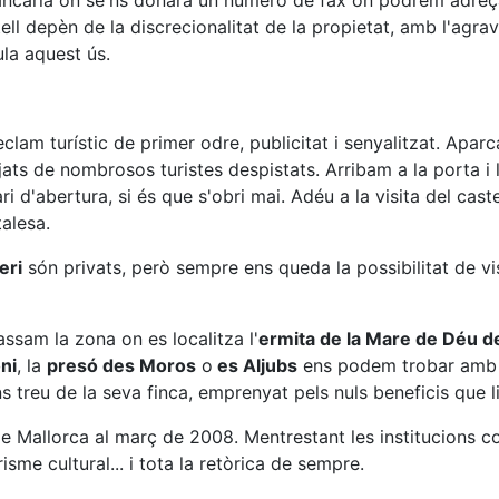
 bancària on se'ns donarà un número de fax on podrem adreç
ll depèn de la discrecionalitat de la propietat, amb l'agra
ula aquest ús.
lam turístic de primer odre, publicitat i senyalitzat. Aparc
jats de nombrosos turistes despistats. Arribam a la porta i
i d'abertura, si és que s'obri mai. Adéu a la visita del cast
alesa.
eri
són privats, però sempre ens queda la possibilitat de vi
ssam la zona on es localitza l'
ermita de la Mare de Déu de
ni
, la
presó des Moros
o
es Aljubs
ens podem trobar amb l
 treu de la seva finca, emprenyat pels nuls beneficis que li a
 Mallorca al març de 2008. Mentrestant les institucions co
isme cultural... i tota la retòrica de sempre.