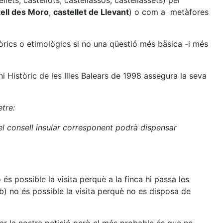
llets, castellots, castellassos, castellassets) per
tell des Moro
,
castellet de Llevant
) o com a metàfores
òrics o etimològics si no una qüestió més bàsica -i més
ni Històric de les Illes Balears de 1998 assegura la seva
etre:
 el consell insular corresponent podrà dispensar
s possible la visita perquè a la finca hi passa les
b) no és possible la visita perquè no es disposa de