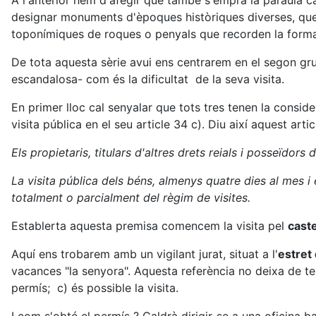
A l'anterior hem d'afegir que també s'empra la paraula caste
designar monuments d'èpoques històriques diverses, que v
toponímiques de roques o penyals que recorden la forma 
De tota aquesta sèrie avui ens centrarem en el segon gru
escandalosa- com és la dificultat de la seva visita.
En primer lloc cal senyalar que tots tres tenen la consider
visita pública en el seu article 34 c). Diu així aquest artic
Els propietaris, titulars d'altres drets reials i posseïdor
La visita pública dels béns, almenys quatre dies al mes i
totalment o parcialment del règim de visites.
Establerta aquesta premisa comencem la visita pel
caste
Aquí ens trobarem amb un vigilant jurat, situat a l'
estret
vacances "la senyora". Aquesta referència no deixa de ten
permís; c) és possible la visita.