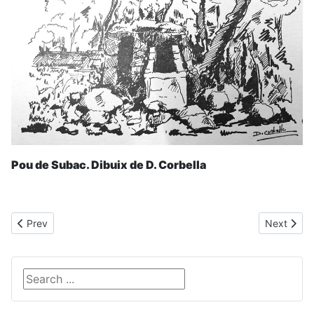
Pou de Subac. Dibuix de D. Corbella
Previous article: Pou de Son Estela (Llorito)
Next artic
Prev
Next
Search ...