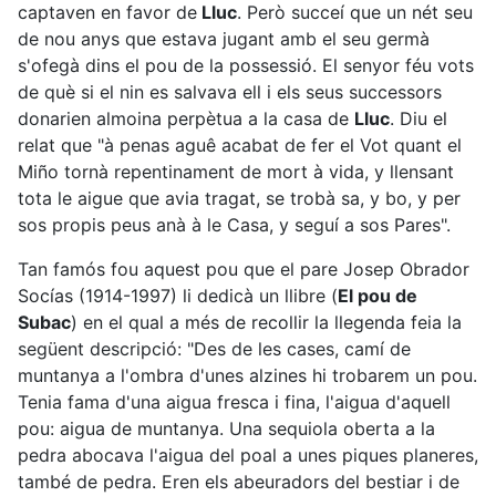
captaven en favor de
Lluc
. Però succeí que un nét seu
de nou anys que estava jugant amb el seu germà
s'ofegà dins el pou de la possessió. El senyor féu vots
de què si el nin es salvava ell i els seus successors
donarien almoina perpètua a la casa de
Lluc
. Diu el
relat que "à penas aguê acabat de fer el Vot quant el
Miño tornà repentinament de mort à vida, y llensant
tota le aigue que avia tragat, se trobà sa, y bo, y per
sos propis peus anà à le Casa, y seguí a sos Pares".
Tan famós fou aquest pou que el pare Josep Obrador
Socías (1914-1997) li dedicà un llibre (
El pou de
Subac
) en el qual a més de recollir la llegenda feia la
següent descripció: "Des de les cases, camí de
muntanya a l'ombra d'unes alzines hi trobarem un pou.
Tenia fama d'una aigua fresca i fina, l'aigua d'aquell
pou: aigua de muntanya. Una sequiola oberta a la
pedra abocava l'aigua del poal a unes piques planeres,
també de pedra. Eren els abeuradors del bestiar i de