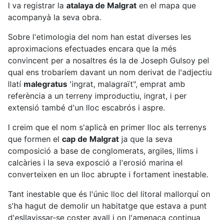
I va registrar la
atalaya de Malgrat
en el mapa que
acompanyà la seva obra.
Sobre l'etimologia del nom han estat diverses les
aproximacions efectuades encara que la més
convincent per a nosaltres és la de Joseph Gulsoy pel
qual ens trobaríem davant un nom derivat de l'adjectiu
llatí
malegratus
'ingrat, malagraït", emprat amb
referència a un terreny improductiu, ingrat, i per
extensió també d'un lloc escabrós i aspre.
I creim que el nom s'aplicà en primer lloc als terrenys
que formen el
cap de Malgrat
ja que la seva
composició a base de conglomerats, argiles, llims i
calcàries i la seva exposció a l'erosió marina el
converteixen en un lloc abrupte i fortament inestable.
Tant inestable que és l'únic lloc del litoral mallorquí on
s'ha hagut de demolir un habitatge que estava a punt
d'esllavissar-se coster avall i on l'amenaça continua