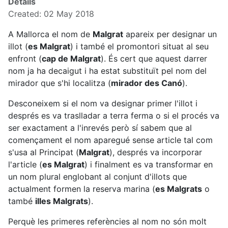
Details
Created: 02 May 2018
A Mallorca el nom de
Malgrat
apareix per designar un
illot (
es Malgrat
) i també el promontori situat al seu
enfront (
cap de Malgrat
). És cert que aquest darrer
nom ja ha decaigut i ha estat substituït pel nom del
mirador que s'hi localitza (
mirador des Canó
).
Desconeixem si el nom va designar primer l'illot i
després es va traslladar a terra ferma o si el procés va
ser exactament a l'inrevés però sí sabem que al
començament el nom aparegué sense article tal com
s'usa al Principat (
Malgrat
), després va incorporar
l'article (
es Malgrat
) i finalment es va transformar en
un nom plural englobant al conjunt d'illots que
actualment formen la reserva marina (
es Malgrats
o
també
illes Malgrats
).
Perquè les primeres referències al nom no són molt