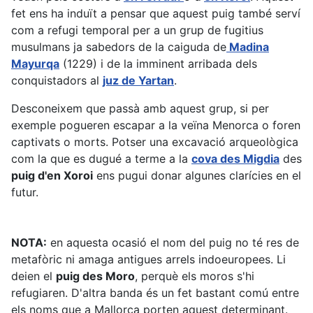
fet ens ha induït a pensar que aquest puig també serví
com a refugi temporal per a un grup de fugitius
musulmans ja sabedors de la caiguda de
Madina
Mayurqa
(1229) i de la imminent arribada dels
conquistadors al
juz de Yartan
.
Desconeixem que passà amb aquest grup, si per
exemple pogueren escapar a la veïna Menorca o foren
captivats o morts. Potser una excavació arqueològica
com la que es dugué a terme a la
cova des Migdia
des
puig d'en Xoroi
ens pugui donar algunes clarícies en el
futur.
NOTA:
en aquesta ocasió el nom del puig no té res de
metafòric ni amaga antigues arrels indoeuropees. Li
deien el
puig des Moro
, perquè els moros s'hi
refugiaren. D'altra banda és un fet bastant comú entre
els noms que a Mallorca porten aquest determinant.