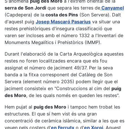
S'anomena
puig des Moro
a l'extrem oriental de la
serra de Son Jordi
que separa les terres de
Canyamel
(Capdepera) de la
costa des Pins
(Son Servera). Dalt
d'aquest puig
Josep Mascaró Pasarius
va situar una
restes prehistòriques d'insegura classificació que
varen ser incloses amb el número 1332 a l'Inventari de
Monuments Megalítics i Prehistòrics (IMMP).
Durant l'elaboració de la Carta Arqueològica aquestes
restes no foren localitzades encara que els fou
assignat el número de jaciment 49/37. Per la seva
banda a la fitxa corresponent del Catàleg de Son
Servera (element número 2035) podem llegir que el
jaciment consisteix en "Construccions al cim del
puig
des Moro
, de les quals només en queden les restes".
Hem pujat al
puig des Moro
i tampoc hem trobat les
estructures. El que sí hem vist és una gran
concentració de ceràmica islàmica, similar a les que es
veuen pels costers d'
en Ferrutx
o d'
en Xoroi
. Aquest