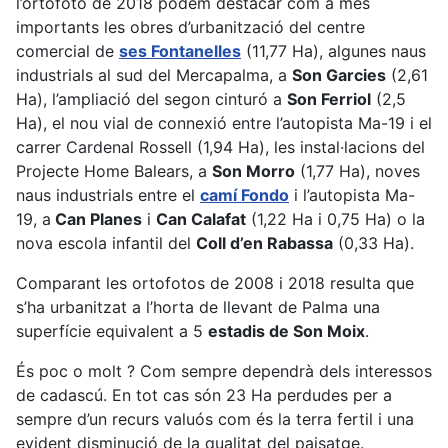
l’ortofoto de 2018 podem destacar com a més
importants les obres d’urbanització del centre
comercial de
ses Fontanelles
(11,77 Ha), algunes naus
industrials al sud del Mercapalma, a
Son Garcies
(2,61
Ha), l’ampliació del segon cinturó a
Son Ferriol
(2,5
Ha), el nou vial de connexió entre l’autopista Ma-19 i el
carrer Cardenal Rossell (1,94 Ha), les instal·lacions del
Projecte Home Balears, a
Son Morro
(1,77 Ha), noves
naus industrials entre el
camí Fondo
i l’autopista Ma-
19, a
Can Planes
i
Can Calafat
(1,22 Ha i 0,75 Ha) o la
nova escola infantil del
Coll d’en Rabassa
(0,33 Ha).
Comparant les ortofotos de 2008 i 2018 resulta que
s’ha urbanitzat a l’horta de llevant de Palma una
superfície equivalent a 5
estadis de Son Moix
.
És poc o molt ? Com sempre dependrà dels interessos
de cadascú. En tot cas són 23 Ha perdudes per a
sempre d’un recurs valuós com és la terra fertil i una
evident disminució de la qualitat del paisatge.