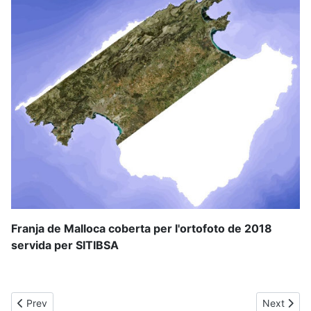
Franja de Malloca coberta per l'ortofoto de 2018
servida per SITIBSA
Previous article: Mussol
Next artic
Prev
Next