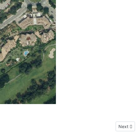
Next artic
Next