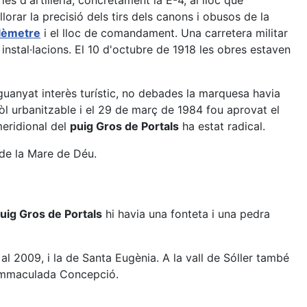
es d'artilleria, concretament la E-4, al lloc que
orar la precisió dels tirs dels canons i obusos de la
lèmetre
i el lloc de comandament. Una carretera militar
 instal·lacions. El 10 d'octubre de 1918 les obres estaven
 guanyat interès turístic, no debades la marquesa havia
sòl urbanitzable i el 29 de març de 1984 fou aprovat el
meridional del
puig Gros de Portals
ha estat radical.
 de la Mare de Déu.
uig Gros de Portals
hi havia una fonteta i una pedra
 al 2009, i la de Santa Eugènia. A la vall de Sóller també
 Immaculada Concepció.