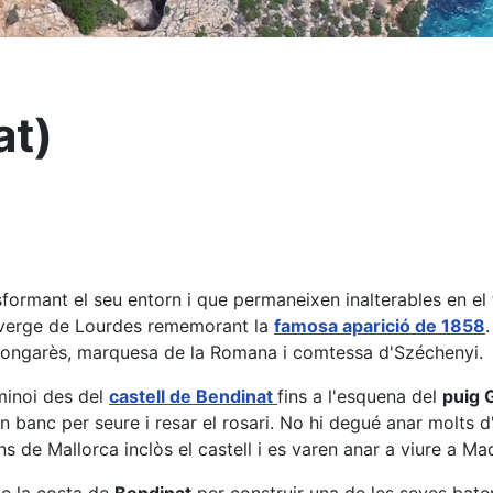
at)
formant el seu entorn i que permaneixen inalterables en el
la verge de Lourdes rememorant la
famosa aparició de 1858
hongarès, marquesa de la Romana i comtessa d'Széchenyi.
minoi des del
castell de Bendinat
fins a l'esquena del
puig 
 un banc per seure i resar el rosari. No hi degué anar molts
de Mallorca inclòs el castell i es varen anar a viure a Mad