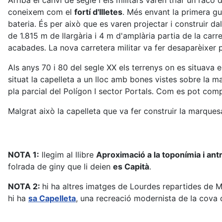
Arribà el canvi de segle i els militars varen triar un racó
coneixem com el
fortí d'Illetes
. Més envant la primera gue
bateria. És per això que es varen projectar i construir da
de 1.815 m de llargària i 4 m d'amplària partia de la carr
acabades. La nova carretera militar va fer desaparèixer p
Als anys 70 i 80 del segle XX els terrenys on es situava 
situat la capelleta a un lloc amb bones vistes sobre la ma
pla parcial del Polígon I sector Portals. Com es pot comp
Malgrat això la capelleta que va fer construir la marqu
NOTA 1:
llegim al llibre
Aproximació a la toponímia i ant
folrada de giny que li deien
es Capità
.
NOTA 2:
hi ha altres imatges de Lourdes repartides de M
hi ha
sa Capelleta
, una recreació modernista de la cova