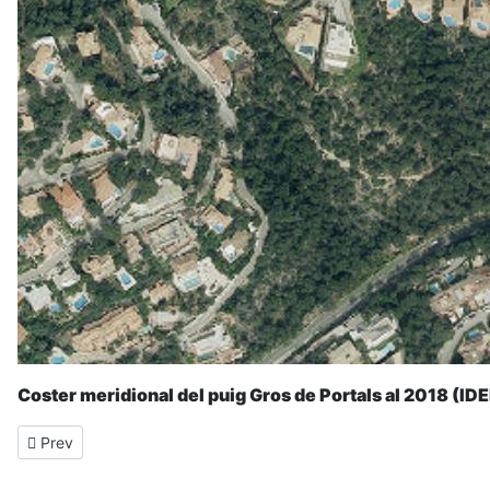
Coster meridional del puig Gros de Portals al 2018 (IDE
Previous article: Coma des Jueu Jups (Estellencs)
Prev