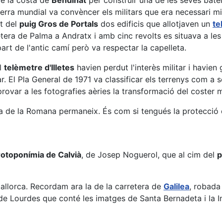
 de la costa de
Bendinat
per construir una de les seves bateri
rra mundial va convèncer els militars que era necessari mill
lt del
puig Gros de Portals
dos edificis que allotjaven un
te
etera de Palma a Andratx i amb cinc revolts es situava a les
art de l'antic camí però va respectar la capelleta.
el
telèmetre d'Illetes
havien perdut l'interès militar i havien
r. El Pla General de 1971 va classificar els terrenys com a 
rovar a les fotografies aèries la transformació del coster 
esa de la Romana permaneix. És com si tengués la protecció
rotoponímia de Calvià
, de Josep Noguerol, que al cim del
p
allorca. Recordam ara la de la carretera de
Galilea
, robada
 de Lourdes que conté les imatges de Santa Bernadeta i la