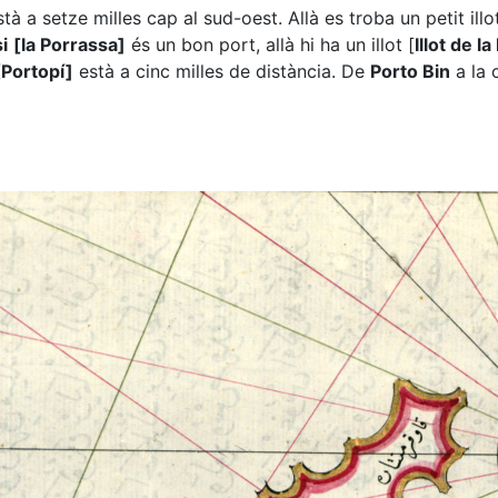
stà a setze milles cap al sud-oest. Allà es troba un petit ill
i
[la Porrassa]
és un bon port, allà hi ha un illot [
Illot de l
[Portopí]
està a cinc milles de distància. De
Porto Bin
a la 