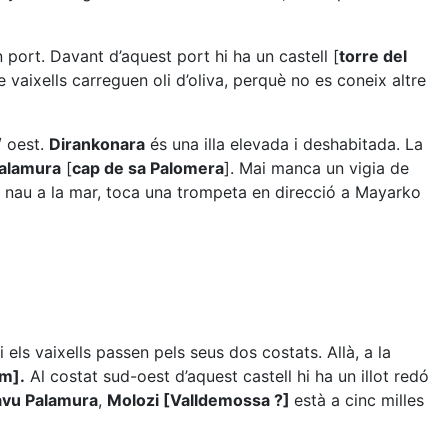
port. Davant d’aquest port hi ha un castell [
torre del
de vaixells carreguen oli d’oliva, perquè no es coneix altre
/ oest.
Dirankonara
és una illa elevada i deshabitada. La
alamura
[
cap de sa Palomera
]. Mai manca un vigia de
na nau a la mar, toca una trompeta en direcció a Mayarko
i els vaixells passen pels seus dos costats. Allà, a la
lm].
Al costat sud-oest d’aquest castell hi ha un illot redó
vu Palamura
,
Molozi [Valldemossa ?]
està a cinc milles