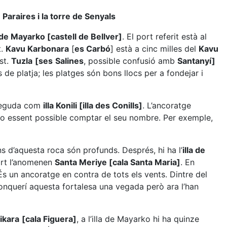
 Paraires i la torre de Senyals
 de Mayarko [castell de Bellver]
. El port referit està al
t.
Kavu Karbonara
[
es Carbó
] està a cinc milles del
Kavu
est.
Tuzla
[ses
Salines
, possible confusió amb
Santanyí]
 de platja; les platges són bons llocs per a fondejar i
coneguda com
illa Konili [illa des Conills]
. L’ancoratge
ls, no essent possible comptar el seu nombre. Per exemple,
rns d’aquesta roca són profunds. Després, hi ha l’
illa de
port l’anomenen
Santa Meriye [cala Santa Maria]
. En
. És un ancoratge en contra de tots els vents. Dintre del
s conquerí aquesta fortalesa una vegada però ara l’han
ikara
[cala Figuera]
, a l’illa de Mayarko hi ha quinze