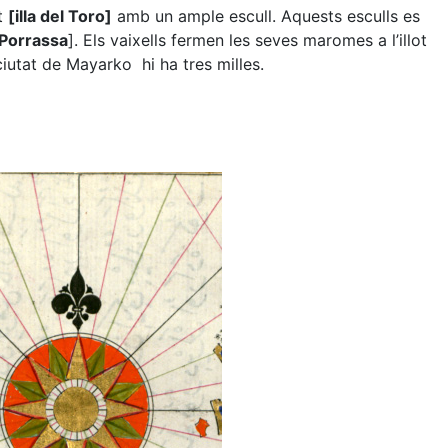
ot
[illa del Toro]
amb un ample escull. Aquests esculls es
a Porrassa
]. Els vaixells fermen les seves maromes a l’illot
ciutat de Mayarko hi ha tres milles.