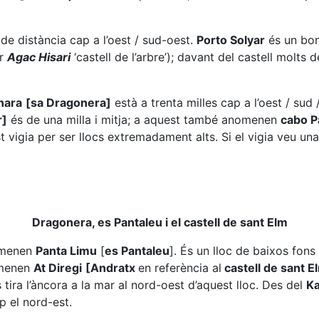
 de distància cap a l’oest / sud-oest.
Porto Solyar
és un bon 
ir
Agac Hisari
‘castell de l’arbre’); davant del castell molts 
onara
[sa Dragonera]
està a trenta milles cap a l’oest / sud 
r]
és de una milla i mitja; a aquest també anomenen
cabo P
 vigia per ser llocs extremadament alts. Si el vigia veu u
Dragonera, es Pantaleu i el castell de sant Elm
nomenen
Panta Limu
[
es Pantaleu
]. És un lloc de baixos fons 
nomenen
At Diregi
[Andratx
en referència al
castell de sant E
s tira l’àncora a la mar al nord-oest d’aquest lloc. Des del
Ka
p el nord-est.