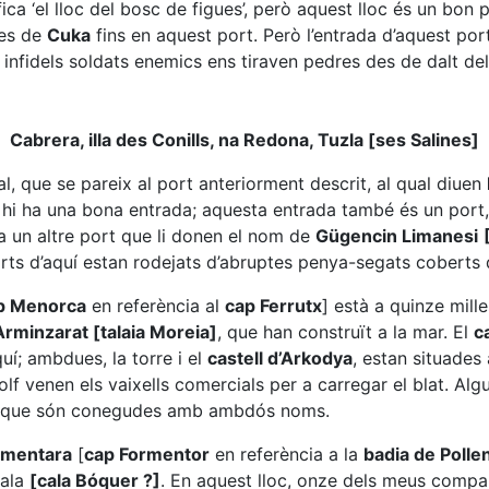
ica ‘el lloc del bosc de figues’, però aquest lloc és un bon 
ues de
Cuka
fins en aquest port. Però l’entrada d’aquest por
s infidels soldats enemics ens tiraven pedres des de dalt de
Cabrera, illa des Conills, na Redona, Tuzla [ses Salines]
al, que se pareix al port anteriorment descrit, al qual diuen
t hi ha una bona entrada; aquesta entrada també és un port,
 ha un altre port que li donen el nom de
Gügencin Limanesi
rts d’aquí estan rodejats d’abruptes penya-segats coberts 
p Menorca
en referència al
cap Ferrutx
] està a quinze mill
Arminzarat [talaia Moreia]
, que han construït a la mar. El
c
uí; ambdues, la torre i el
castell d’Arkodya
, estan situades
golf venen els vaixells comercials per a carregar el blat. A
a que són conegudes amb ambdós noms.
rmentara
[
cap Formentor
en referència a la
badia de Polle
cala
[cala Bóquer ?]
. En aquest lloc, onze dels meus compa