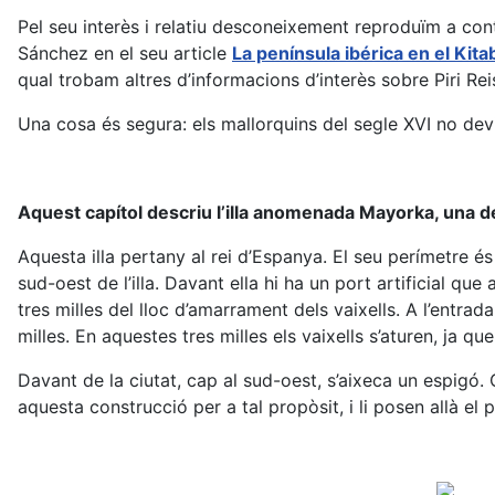
Pel seu interès i relatiu desconeixement reproduïm a cont
Sánchez en el seu article
La península ibérica en el Kitab
qual trobam altres d’informacions d’interès sobre Piri Re
Una cosa és segura: els mallorquins del segle XVI no devi
Aquest capítol descriu l’illa anomenada Mayorka, una de 
Aquesta illa pertany al rei d’Espanya. El seu perímetre 
sud-oest de l’illa. Davant ella hi ha un port artificial q
tres milles del lloc d’amarrament dels vaixells. A l’entrad
milles. En aquestes tres milles els vaixells s’aturen, ja que
Davant de la ciutat, cap al sud-oest, s’aixeca un espigó. Qu
aquesta construcció per a tal propòsit, i li posen allà el p