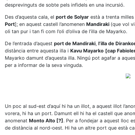
desprevinguts de sobte pels infidels en una incursió.
Des d’aquesta cala, el
port de Solyar
està a trenta milles
Port
]; en aquest castell l’anomenen
Mandiraki
(que vol v
oli tan pur i tan fi com l’oli d’oliva de l’illa de Mayarko.
De l’entrada d’aquest
port de Mandiraki
,
l’illa de Dirank
distància entre aquesta illa i
Kavu Mayarko
[cap Fabiole
Mayarko damunt d’aquesta illa. Ningú pot agafar a aquest
per a informar de la seva vinguda.
Un poc al sud-est d’aquí hi ha un illot, a aquest illot l’a
vorera, hi ha un port. Damunt ell hi ha el castell que a
anomenat
Monto Alto [?]
. Per a fondejar a aquest lloc e
de distància al nord-oest. Hi ha un altre port que està ca