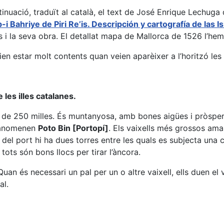
inuació, traduït al català, el text de José Enrique Lechuga 
-i Bahriye de Piri Re’is. Descripción y cartografía de las I
is i la seva obra. El detallat mapa de Mallorca de 1526 l’he
en estar molt contents quan veien aparèixer a l’horitzó les 
les illes catalanes.
és de 250 milles. És muntanyosa, amb bones aigües i pròsper
ue anomenen
Poto Bin [Portopí]
. Els vaixells més grossos amar
a del port hi ha dues torres entre les quals es subjecta una c
 tots són bons llocs per tirar l’àncora.
an és necessari un pal per un o altre vaixell, ells duen el va
al.