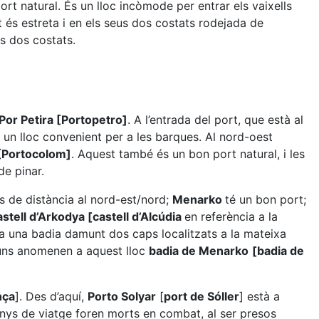
port natural. És un lloc incòmode per entrar els vaixells
t és estreta i en els seus dos costats rodejada de
ls dos costats.
Por Petira [Portopetro]
. A l’entrada del port, que està al
 un lloc convenient per a les barques. Al nord-oest
[Portocolom]
. Aquest també és un bon port natural, i les
de pinar.
es de distància al nord-est/nord;
Menarko
té un bon port;
astell d’Arkodya [castell d’Alcúdia
en referència a la
 a una badia damunt dos caps localitzats a la mateixa
lguns anomenen a aquest lloc
badia de Menarko
[badia de
nça
]. Des d’aquí,
Porto Solyar
[
port de Sóller
] està a
nys de viatge foren morts en combat, al ser presos