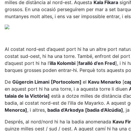
milles de distància al nord-est. Aquesta
Kala Fikara
signif
grossos. En una ocasió perseguírem per mar a set barq
muntanyes molt altes, i ens va ser impossible entrar, i el
Al costat nord-est d’aquest port hi ha un altre port natur
costat sud-oest, hi ha una torre. També, enfront del por
d’aquest port hi ha l’
illa Kolombi
[
faralló d’en Fred
], i hi
barques grosses poden entrar-hi. Perquè tots aquests po
De
Gügercin Limani
[Portocolom]
el
Kavu Menarko
[
ca
en aquest port hi ha una torre, i a aquesta torre li diuen
talaia de la Victòria]
està a dotze milles de distància d’aq
badia, al costat nord-est de l’illa de Mayarko. A aquest 
Menorca]
, i altres,
badia d’Arkodya
[badia d’Alcúdia]
, j
Després, al nord/nord hi ha la badia anomenada
Kavu Fi
quinze milles oest / sud / oest. A aquest camí hi ha una 