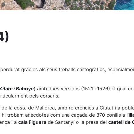
4)
perdurat gràcies als seus treballs cartogràfics, especialm
Kitab-i Bahriye
) amb dues versions (1521 i 1526) el qual co
rticularment pels corsaris.
de la costa de Mallorca, amb referències a Ciutat i a poble
 hi trobam anècdotes com una caçada de 370 conills a l’
il
lença i a
cala Figuera
de Santanyí o la presa del
castell de