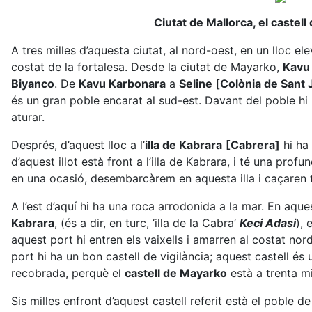
Ciutat de Mallorca, el castell
A tres milles d’aquesta ciutat, al nord-oest, en un lloc el
costat de la fortalesa. Desde la ciutat de Mayarko,
Kavu
Biyanco
. De
Kavu Karbonara
a
Seline
[
Colònia de Sant 
és un gran poble encarat al sud-est. Davant del poble hi h
aturar.
Després, d’aquest lloc a l’
illa de Kabrara
[Cabrera]
hi ha 
d’aquest illot està front a l’illa de Kabrara, i té una pro
en una ocasió, desembarcàrem en aquesta illa i caçaren t
A l’est d’aquí hi ha una roca arrodonida a la mar. En aq
Kabrara
, (és a dir, en turc, ‘illa de la Cabra’
Keci Adasi
), 
aquest port hi entren els vaixells i amarren al costat nord
port hi ha un bon castell de vigilància; aquest castell és
recobrada, perquè el
castell de Mayarko
està a trenta mi
Sis milles enfront d’aquest castell referit està el poble d