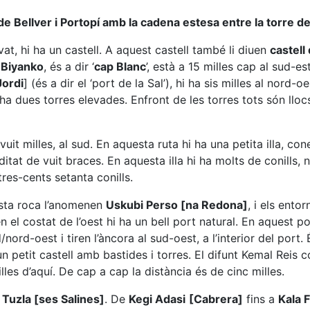
 de Bellver i Portopí amb la cadena estesa entre la torre de
evat, hi ha un castell. A aquest castell també li diuen
castell
 Biyanko
, és a dir ‘
cap Blanc
’, està a 15 milles cap al sud-es
Jordi
] (és a dir el ‘port de la Sal’), hi ha sis milles al nord-o
a dues torres elevades. Enfront de les torres tots són llocs
vuit milles, al sud. En aquesta ruta hi ha una petita illa, 
funditat de vuit braces. En aquesta illa hi ha molts de conil
res-cents setanta conills.
uesta roca l’anomenen
Uskubi Perso [na Redona]
, i els ento
en el costat de l’oest hi ha un bell port natural. En aquest 
/nord-oest i tiren l’àncora al sud-oest, a l’interior del port
 un petit castell amb bastides i torres. El difunt Kemal Rei
lles d’aquí. De cap a cap la distància és de cinc milles.
e
Tuzla [ses Salines]
. De
Kegi Adasi
[Cabrera]
fins a
Kala F