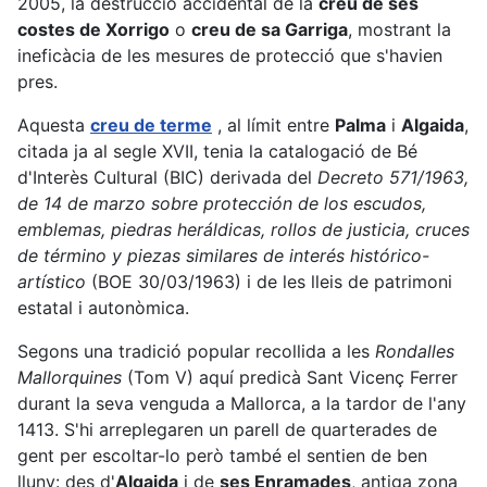
2005, la destrucció accidental de la
creu de ses
costes de Xorrigo
o
creu de sa Garriga
, mostrant la
ineficàcia de les mesures de protecció que s'havien
pres.
Aquesta
creu de terme
, al límit entre
Palma
i
Algaida
,
citada ja al segle XVII, tenia la catalogació de Bé
d'Interès Cultural (BIC) derivada del
Decreto 571/1963,
de 14 de marzo sobre protección de los escudos,
emblemas, piedras heráldicas, rollos de justicia, cruces
de término y piezas similares de interés histórico-
artístico
(BOE 30/03/1963) i de les lleis de patrimoni
estatal i autonòmica.
Segons una tradició popular recollida a les
Rondalles
Mallorquines
(Tom V) aquí predicà Sant Vicenç Ferrer
durant la seva venguda a Mallorca, a la tardor de l'any
1413. S'hi arreplegaren un parell de quarterades de
gent per escoltar-lo però també el sentien de ben
lluny: des d'
Algaida
i de
ses Enramades
, antiga zona