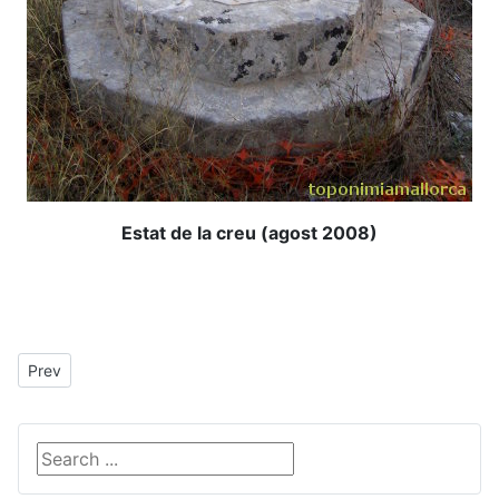
Estat de la creu (agost 2008)
Previous article: en Xoroi
Prev
Search ...