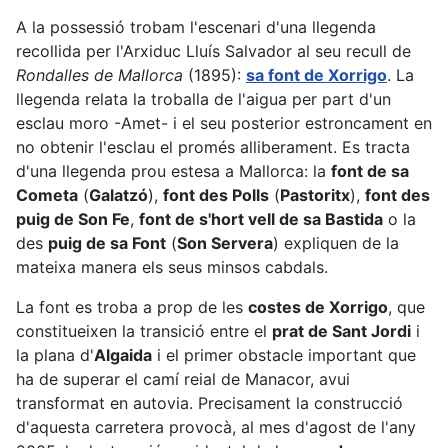
A la possessió trobam l'escenari d'una llegenda
recollida per l'Arxiduc Lluís Salvador al seu recull de
Rondalles de Mallorca
(1895):
sa font de Xorrigo
. La
llegenda relata la troballa de l'aigua per part d'un
esclau moro -Amet- i el seu posterior estroncament en
no obtenir l'esclau el promés alliberament. Es tracta
d'una llegenda prou estesa a Mallorca: la
font de sa
Cometa
(
Galatzó
),
font des Polls
(
Pastoritx
),
font des
puig de Son Fe
,
font de s'hort vell de sa Bastida
o la
des
puig de sa Font
(
Son Servera
) expliquen de la
mateixa manera els seus minsos cabdals.
La font es troba a prop de les
costes de Xorrigo
, que
constitueixen la transició entre el
prat de Sant Jordi
i
la plana d'
Algaida
i el primer obstacle important que
ha de superar el camí reial de Manacor, avui
transformat en autovia. Precisament la construcció
d'aquesta carretera provocà, al mes d'agost de l'any