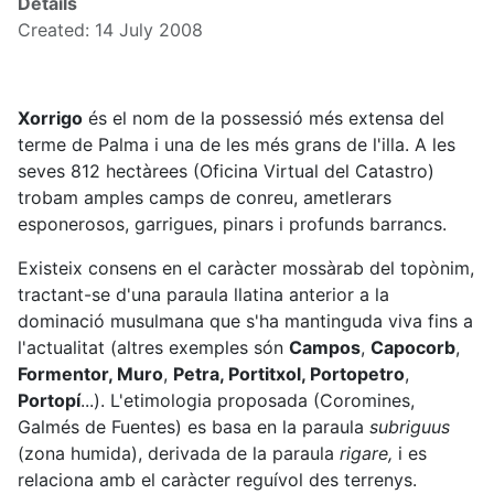
Details
Created: 14 July 2008
Xorrigo
és el nom de la possessió més extensa del
terme de Palma i una de les més grans de l'illa. A les
seves 812 hectàrees (Oficina Virtual del Catastro)
trobam amples camps de conreu, ametlerars
esponerosos, garrigues, pinars i profunds barrancs.
Existeix consens en el caràcter mossàrab del topònim,
tractant-se d'una paraula llatina anterior a la
dominació musulmana que s'ha mantinguda viva fins a
l'actualitat (altres exemples són
Campos
,
Capocorb
,
Formentor, Muro
,
Petra, Portitxol, Portopetro
,
Portopí
...). L'etimologia proposada (Coromines,
Galmés de Fuentes) es basa en la paraula
subriguus
(zona humida), derivada de la paraula
rigare,
i es
relaciona amb el caràcter reguívol des terrenys.