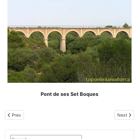
Pont de ses Set Boques
Previous article: Sella
Next article
Prev
Next
Search ...