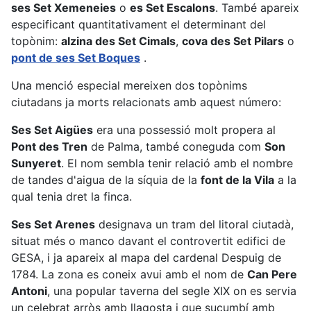
ses Set Xemeneies
o
es Set Escalons
. També apareix
especificant quantitativament el determinant del
topònim:
alzina des Set Cimals
,
cova des Set Pilars
o
pont de ses Set Boques
.
Una menció especial mereixen dos topònims
ciutadans ja morts relacionats amb aquest número:
Ses Set Aigües
era una possessió molt propera al
Pont des Tren
de Palma, també coneguda com
Son
Sunyeret
. El nom sembla tenir relació amb el nombre
de tandes d'aigua de la síquia de la
font de la Vila
a la
qual tenia dret la finca.
Ses Set Arenes
designava un tram del litoral ciutadà,
situat més o manco davant el controvertit edifici de
GESA, i ja apareix al mapa del cardenal Despuig de
1784. La zona es coneix avui amb el nom de
Can Pere
Antoni
, una popular taverna del segle XIX on es servia
un celebrat arròs amb llagosta i que sucumbí amb