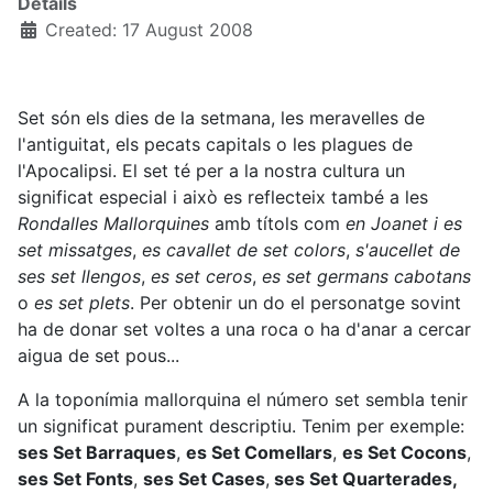
Details
Created: 17 August 2008
Set són els dies de la setmana, les meravelles de
l'antiguitat, els pecats capitals o les plagues de
l'Apocalipsi. El set té per a la nostra cultura un
significat especial i això es reflecteix també a les
Rondalles Mallorquines
amb títols com
en Joanet i es
set missatges
,
es cavallet de set colors
,
s'aucellet de
ses set llengos
,
es set ceros
,
es set germans cabotans
o
es set plets
. Per obtenir un do el personatge sovint
ha de donar set voltes a una roca o ha d'anar a cercar
aigua de set pous...
A la toponímia mallorquina el número set sembla tenir
un significat purament descriptiu. Tenim per exemple:
ses Set Barraques
,
es Set Comellars
,
es Set Cocons
,
ses Set Fonts
,
ses Set Cases
,
ses Set Quarterades,