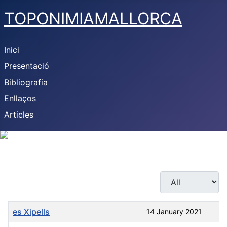
TOPONIMIAMALLORCA
Inici
Presentació
Bibliografia
Enllaços
Articles
Display #
Title
Created Date
es Xipells
14 January 2021